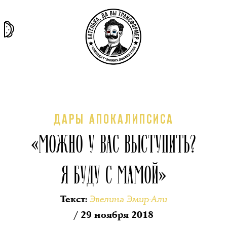
та самая
тёмная
внутри
архив
история
материя
секты
ДАРЫ АПОКАЛИПСИСА
«МОЖНО У ВАС ВЫСТУПИТЬ?
Я БУДУ С МАМОЙ»
Эвелина Эмир-Али
Текст
:
/ 29 ноября 2018