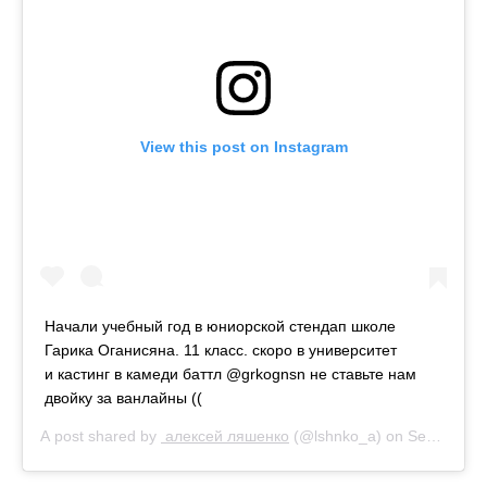
View this post on Instagram
Начали учебный год в юниорской стендап школе
Гарика Оганисяна. 11 класс. скоро в университет
и кастинг в камеди баттл @grkognsn не ставьте нам
двойку за ванлайны ((
A post shared by
алексей ляшенко
(@lshnko_a) on
Sep 16, 2018 at 9:22am PDT