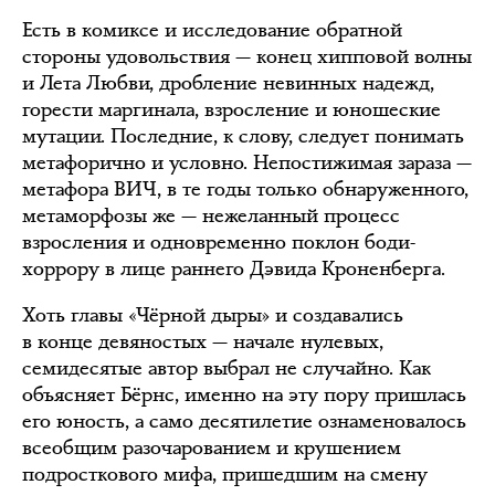
Есть в комиксе и исследование обратной
стороны удовольствия — конец хипповой волны
и Лета Любви, дробление невинных надежд,
горести маргинала, взросление и юношеские
мутации. Последние, к слову, следует понимать
метафорично и условно. Непостижимая зараза —
метафора ВИЧ, в те годы только обнаруженного,
метаморфозы же — нежеланный процесс
взросления и одновременно поклон боди-
хоррору в лице раннего Дэвида Кроненберга.
Хоть главы «Чёрной дыры» и создавались
в конце девяностых — начале нулевых,
семидесятые автор выбрал не случайно. Как
объясняет Бёрнс, именно на эту пору пришлась
его юность, а само десятилетие ознаменовалось
всеобщим разочарованием и крушением
подросткового мифа, пришедшим на смену