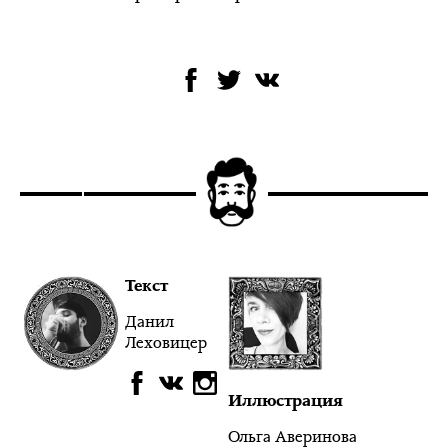
Текст
Данил
Леховицер
Иллюстрация
Ольга Аверинова