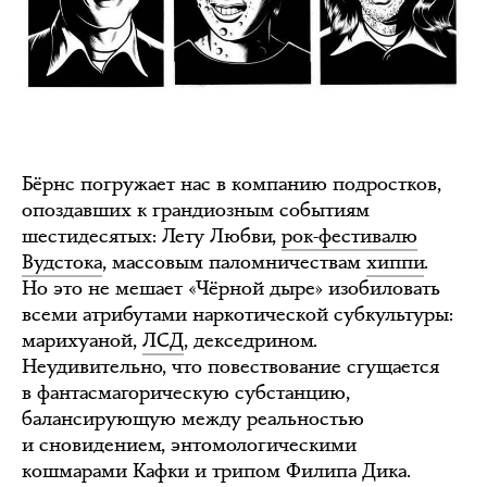
Бёрнс погружает нас в компанию подростков,
опоздавших к грандиозным событиям
шестидесятых: Лету Любви,
рок-фестивалю
Вудстока
, массовым паломничествам
хиппи
.
Но это не мешает «Чёрной дыре» изобиловать
всеми атрибутами наркотической субкультуры:
марихуаной,
ЛСД
, декседрином.
Неудивительно, что повествование сгущается
в фантасмагорическую субстанцию,
балансирующую между реальностью
и сновидением, энтомологическими
кошмарами Кафки и трипом Филипа Дика.