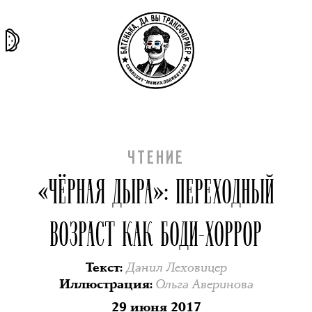
та самая
тёмная
внутри
архив
история
материя
секты
ЧТЕНИЕ
«ЧЁРНАЯ ДЫРА»: ПЕРЕХОДНЫЙ
ВОЗРАСТ КАК БОДИ-ХОРРОР
Данил Леховицер
Текст
:
Ольга Аверинова
Иллюстрация
:
29 июня 2017