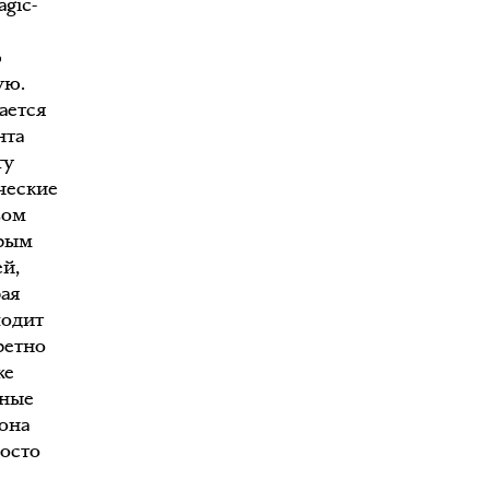
agic-
ю
ую.
ается
нта
ту
ческие
вом
орым
й,
рая
ходит
ретно
же
ьные
она
росто