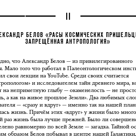
II
ЕКСАНДР БЕЛОВ «РАСЫ КОСМИЧЕСКИХ ПРИШЕЛЬЦ
ЗАПРЕЩЁННАЯ АНТРОПОЛОГИЯ»
идно, что Александр Белов — из привилегированного
я. Мало того что работал в Палеонтологическом инст
ил свои лекции на YouTube. Среди своих считается
тропологом» и исследователем тайн древнего мира, 
т на неприметную глыбу — окаменелость — не просто
нь, а как на живое прошлое Земли». Два любимых сло
вателя — «сразу и вдруг» — именно так на нашей план
лась жизнь. Причём этих «вдруг» у жизни было много
й раз жизнь была лучше прежней. Было ли совершен
елено равномерно по всей Земле — загадка. Тайной о
ким образом Белов побывал в центре нашей Галактики,