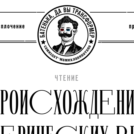
сплочение
п
утри секты
архив
ЧТЕНИЕ
ПРОИСХОЖДЕНИ