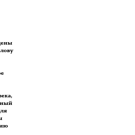
дены
олову
ое
е
ека,
нный
для
ы
рию