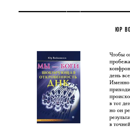
ЮР В
Чтобы о
пробежа
конфрон
день вс
Именно 
приходи
происхо
в тот д
но он р
результ
в точне