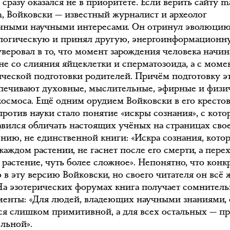
 сразу оказался не в приоритете. Если верить сайту m
om, Войковски — известный журналист и археолог
чными научными интересами. Он отринул эволюци
логическую и принял другую, энергоинформационн
уверовал в то, что момент зарождения человека начин
не со слияния яйцеклетки и сперматозоида, а с моме
ической подготовки родителей. Причём подготовку э
печивают духовные, мыслительные, эфирные и физи
космоса. Ещё одним орудием Войковски в его кресто
против науки стало понятие «искры сознания», с кот
авился обличать настоящих учёных на страницах свое
ению, не единственной книги: «Искра сознания, кото
каждом растении, не гаснет после его смерти, а пере
 растение, чуть более сложное». Непонятно, что конк
 в эту версию Войковски, но своего читателя он всё 
На эзотерических форумах книга получает сомнител
енты: «Для людей, владеющих научными знаниями, 
ся слишком примитивной, а для всех остальных — п
ельной».