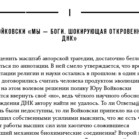
I
ОЙКОВСКИ «МЫ — БОГИ. ШОКИРУЮЩАЯ ОТКРОВЕН
ДНК»
ценить масштаб авторской трагедии, достаточно бегл
ться по аннотации. В ней смело утверждается, что в
тации религии и науки остались в прошлом: в один
е договорились считать человека продуктом эволюции
на этом волевом решении поляку Юру Войковски
тся ввернуть своё «но», ведь чёткого научного обосн
ждения ДНК автору найти не удалось. То ли Ответы@
ень были недоступны, то ли Войковски припекло на с
ешил собственными усилиями выяснить, что же есть 
ат работы высших сил или хаотично сложившиеся
йший механизм биохимические соединения? Второй 