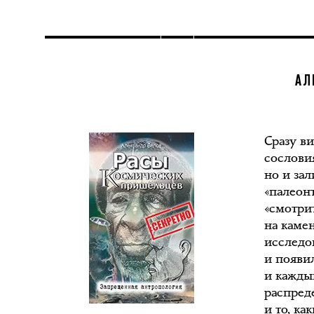
АЛ
Сразу в
сослови
но и зал
«палеон
«смотри
на каме
исследо
и появи
и кажды
распред
и то, ка