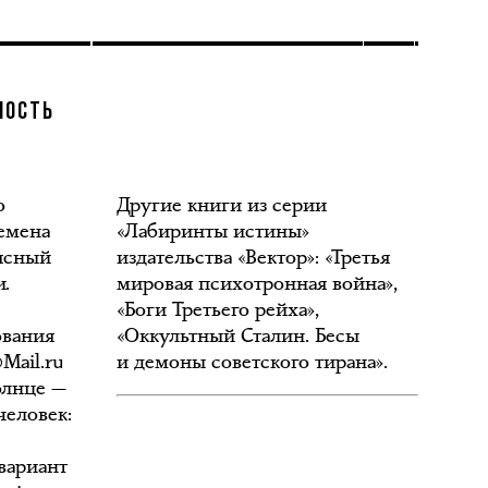
НОСТЬ
о
Другие книги из серии
ремена
«Лабиринты истины»
 ясный
издательства «Вектор»: «Третья
.
мировая психотронная война»,
«Боги Третьего рейха»,
ования
«Оккультный Сталин. Бесы
Mail.ru
и демоны советского тирана».
олнце —
человек:
вариант