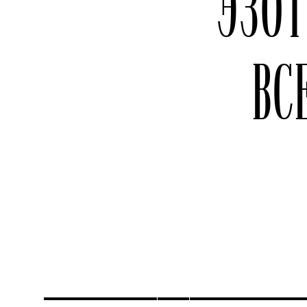
ЭЗО
ВС