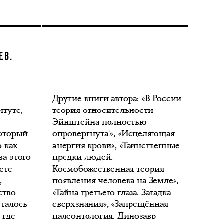
ЕВ.
Другие книги автора: «В России
итуте,
теория относительности
Эйнштейна полностью
который
опровергнута!», «Исцеляющая
 как
энергия крови», «Таинственные
ва этого
предки людей.
ете
Космобожественная теория
,
появления человека на Земле»,
ство
«Тайна третьего глаза. Загадка
сталось
сверхзнания», «Запрещённая
 где
палеонтология. Динозавр