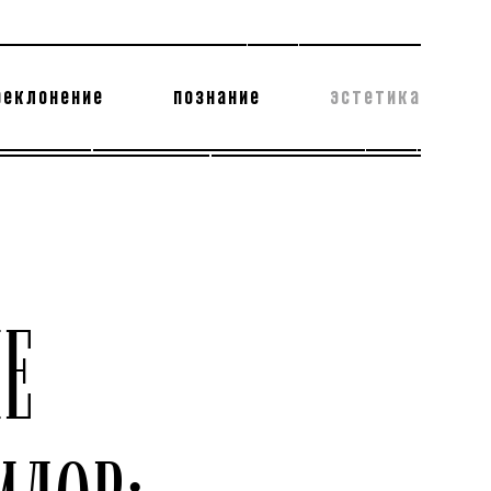
реклонение
познание
эстетика
178 бесполезных фактов
теодор глаголев
Е