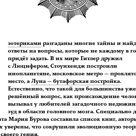
Э
зотериками
разгаданы многие тайны и най
ответы на вопросы, которые не каждому в г
придёт задать. В их мире Гитлер дружил
с Люцифером, Стоунхендж построили
инопланетяне, московское метро — проклят
место, а
Луна — бутафорская постройка
.
Естественно, что такой для большинства уж
решённый вопрос, как происхождение челов
вызывал у любителей загадочного недюжи
зуд в области головного мозга. Специально 
ата Мария Бурова составила список книг, автор
х уверены, что сокрушили эволюционную тео
своего гения.