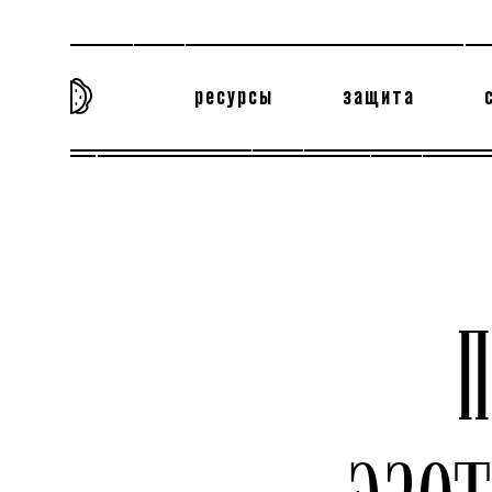
ресурсы
защита
та самая история
тёмная материя
вн