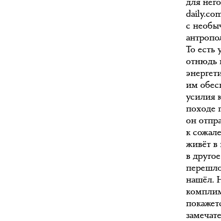
для него
daily.c
с необы
антропо
То есть 
отнюдь 
энергет
им обес
усилия 
походе 
он отпр
к сожал
живёт в 
в другое
перешло
нашёл. 
комплим
покажет
замечат