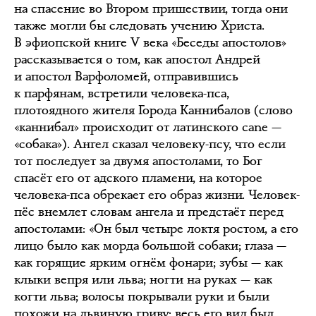
на спасение во Втором пришествии, тогда они
также могли бы следовать учению Христа.
В эфиопской книге V века «Беседы апостолов»
рассказывается о том, как апостол Андрей
и апостол Варфоломей, отправившись
к парфянам, встретили человека-пса,
плотоядного жителя Города Каннибалов (слово
«каннибал» происходит от латинского cane —
«собака»). Ангел сказал человеку-псу, что если
тот последует за двумя апостолами, то Бог
спасёт его от адского пламени, на которое
человека-пса обрекает его образ жизни. Человек-
пёс внемлет словам ангела и предстаёт перед
апостолами: «Он был четыре локтя ростом, а его
лицо было как морда большой собаки; глаза —
как горящие ярким огнём фонари; зубы — как
клыки вепря или льва; ногти на руках — как
когти льва; волосы покрывали руки и были
похожи на львиную гриву; весь его вид был