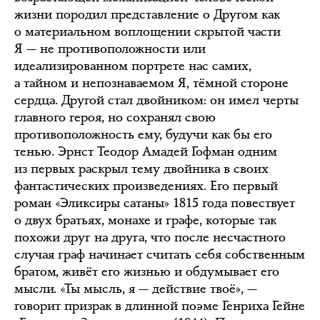
жизни породил представление о Другом как
о материальном воплощении скрытой части
Я — не противоположности или
идеализированном портрете нас самих,
а тайном и непознаваемом Я, тёмной стороне
сердца. Другой стал двойником: он имел черты
главного героя, но сохранял свою
противоположность ему, будучи как бы его
тенью. Эрнст Теодор Амадей Гофман одним
из первых раскрыл тему двойника в своих
фантастических произведениях. Его первый
роман «Эликсиры сатаны» 1815 года повествует
о двух братьях, монахе и графе, которые так
похожи друг на друга, что после несчастного
случая граф начинает считать себя собственным
братом, живёт его жизнью и обдумывает его
мысли. «Ты мысль, я — действие твоё», —
говорит призрак в длинной поэме Генриха Гейне