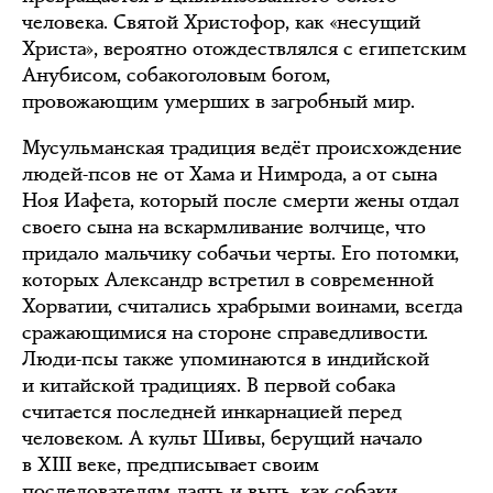
человека. Святой Христофор, как «несущий
Христа», вероятно отождествлялся с египетским
Анубисом, собакоголовым богом,
провожающим умерших в загробный мир.
Мусульманская традиция ведёт происхождение
людей-псов не от Хама и Нимрода, а от сына
Ноя Иафета, который после смерти жены отдал
своего сына на вскармливание волчице, что
придало мальчику собачьи черты. Его потомки,
которых Александр встретил в современной
Хорватии, считались храбрыми воинами, всегда
сражающимися на стороне справедливости.
Люди-псы также упоминаются в индийской
и китайской традициях. В первой собака
считается последней инкарнацией перед
человеком. А культ Шивы, берущий начало
в XIII веке, предписывает своим
последователям лаять и выть, как собаки.