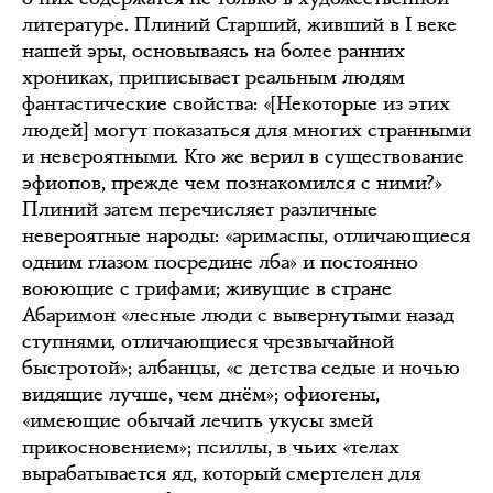
литературе. Плиний Старший, живший в I веке
нашей эры, основываясь на более ранних
хрониках, приписывает реальным людям
фантастические свойства: «[Некоторые из этих
людей] могут показаться для многих странными
и невероятными. Кто же верил в существование
эфиопов, прежде чем познакомился с ними?»
Плиний затем перечисляет различные
невероятные народы: «аримаспы, отличающиеся
одним глазом посредине лба» и постоянно
воюющие с грифами; живущие в стране
Абаримон «лесные люди с вывернутыми назад
ступнями, отличающиеся чрезвычайной
быстротой»; албанцы, «с детства седые и ночью
видящие лучше, чем днём»; офиогены,
«имеющие обычай лечить укусы змей
прикосновением»; псиллы, в чьих «телах
вырабатывается яд, который смертелен для