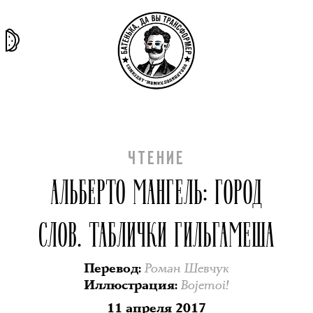
та самая
тёмная
внутри
архив
история
материя
секты
ЧТЕНИЕ
АЛЬБЕРТО МАНГЕЛЬ: ГОРОД
СЛОВ. ТАБЛИЧКИ ГИЛЬГАМЕША
Роман Шевчук
Перевод
:
Bojemoi!
Иллюстрация
:
11 апреля 2017