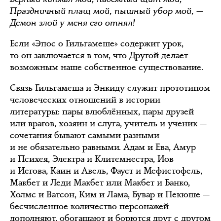
Праздничный плащ мой, пышный убор мой, —
Демон злой у меня его отнял!
Если «Эпос о Гильгамеше» содержит урок,
то он заключается в том, что Другой делает
возможным наше собственное существование.
Связь Гильгамеша и Энкиду служит прототипом
человеческих отношений в истории
литературы: пары влюблённых, пары друзей
или врагов, хозяин и слуга, учитель и ученик —
сочетания бывают самыми разными
и не обязательно равными. Адам и Ева, Амур
и Психея, Электра и Клитемнестра, Иов
и Иегова, Каин и Авель, Фауст и Мефистофель,
Макбет и Леди Макбет или Макбет и Банко,
Холмс и Ватсон, Ким и Лама, Бувар и Пекюше —
бесчисленное количество персонажей
дополняют, обогащают и борются друг с другом