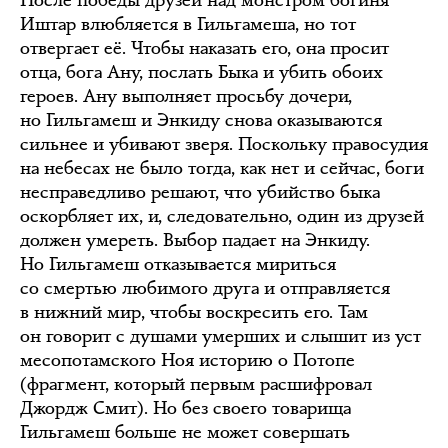
После победы друзей над монстром богиня
Иштар влюбляется в Гильгамеша, но тот
отвергает её. Чтобы наказать его, она просит
отца, бога Ану, послать Быка и убить обоих
героев. Ану выполняет просьбу дочери,
но Гильгамеш и Энкиду снова оказываются
сильнее и убивают зверя. Поскольку правосудия
на небесах не было тогда, как нет и сейчас, боги
несправедливо решают, что убийство быка
оскорбляет их, и, следовательно, один из друзей
должен умереть. Выбор падает на Энкиду.
Но Гильгамеш отказывается мириться
со смертью любимого друга и отправляется
в нижний мир, чтобы воскресить его. Там
он говорит с душами умерших и слышит из уст
месопотамского Ноя историю о Потопе
(фрагмент, который первым расшифровал
Джордж Смит). Но без своего товарища
Гильгамеш больше не может совершать