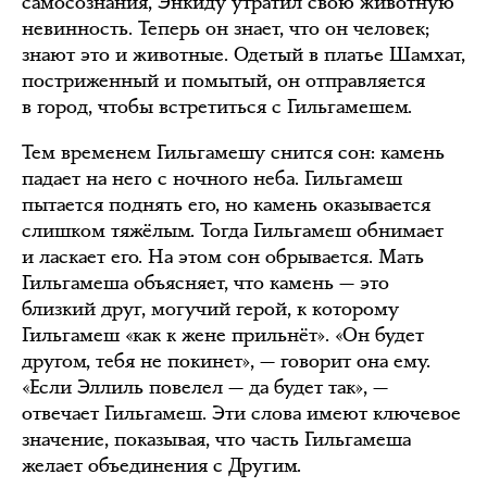
самосознания, Энкиду утратил свою животную
невинность. Теперь он знает, что он человек;
знают это и животные. Одетый в платье Шамхат,
постриженный и помытый, он отправляется
в город, чтобы встретиться с Гильгамешем.
Тем временем Гильгамешу снится сон: камень
падает на него с ночного неба. Гильгамеш
пытается поднять его, но камень оказывается
слишком тяжёлым. Тогда Гильгамеш обнимает
и ласкает его. На этом сон обрывается. Мать
Гильгамеша объясняет, что камень — это
близкий друг, могучий герой, к которому
Гильгамеш «как к жене прильнёт». «Он будет
другом, тебя не покинет», — говорит она ему.
«Если Эллиль повелел — да будет так», —
отвечает Гильгамеш. Эти слова имеют ключевое
значение, показывая, что часть Гильгамеша
желает объединения с Другим.