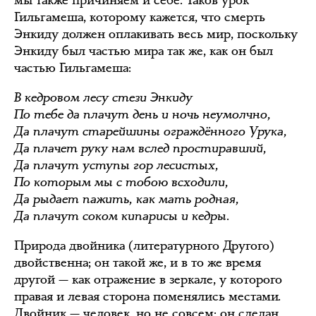
Гильгамеша, которому кажется, что смерть
Энкиду должен оплакивать весь мир, поскольку
Энкиду был частью мира так же, как он был
частью Гильгамеша:
В кедровом лесу стези Энкиду
По тебе да плачут день и ночь неумолчно,
Да плачут старейшины ограждённого Урука,
Да плачет руку нам вслед простиравший,
Да плачут уступы гор лесистых,
По которым мы с тобою всходили,
Да рыдает пажить, как мать родная,
Да плачут соком кипарисы и кедры.
Природа двойника (литературного Другого)
двойственна; он такой же, и в то же время
другой — как отражение в зеркале, у которого
правая и левая сторона поменялись местами.
Двойник — человек, но не совсем; он сделан