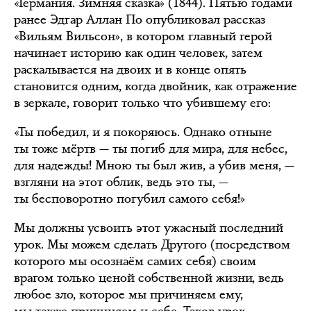
«Германия. Зимняя сказка» (1844). Пятью годами
ранее Эдгар Аллан По опубликовал рассказ
«Вильям Вильсон», в котором главный герой
начинает историю как один человек, затем
раскалывается на двоих и в конце опять
становится одним, когда двойник, как отражение
в зеркале, говорит только что убившему его:
«Ты победил, и я покоряюсь. Однако отныне
ты тоже мёртв — ты погиб для мира, для небес,
для надежды! Мною ты был жив, а убив меня, —
взгляни на этот облик, ведь это ты, —
ты бесповоротно погубил самого себя!»
Мы должны усвоить этот ужасный последний
урок. Мы можем сделать Другого (посредством
которого мы осознаём самих себя) своим
врагом только ценой собственной жизни, ведь
любое зло, которое мы причиняем ему,
мы также причиняем и себе. Таков урок