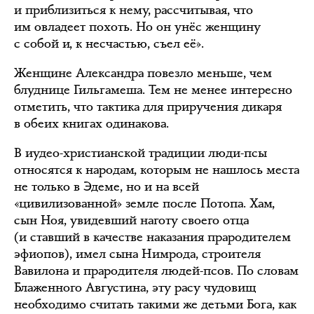
и приблизиться к нему, рассчитывая, что
им овладеет похоть. Но он унёс женщину
с собой и, к несчастью, съел её».
Женщине Александра повезло меньше, чем
блуднице Гильгамеша. Тем не менее интересно
отметить, что тактика для приручения дикаря
в обеих книгах одинакова.
В иудео-христианской традиции люди-псы
относятся к народам, которым не нашлось места
не только в Эдеме, но и на всей
«цивилизованной» земле после Потопа. Хам,
сын Ноя, увидевший наготу своего отца
(и ставший в качестве наказания прародителем
эфиопов), имел сына Нимрода, строителя
Вавилона и прародителя людей-псов. По словам
Блаженного Августина, эту расу чудовищ
необходимо считать такими же детьми Бога, как