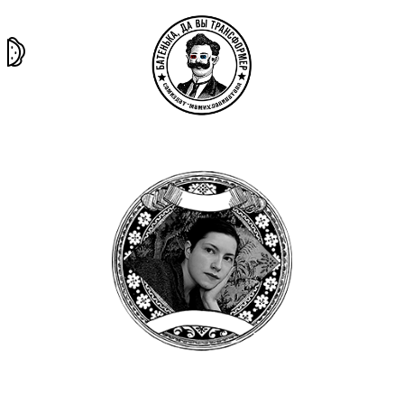
та самая
тёмная
внутри
архив
история
материя
секты