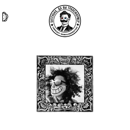
та самая
тёмная
внутри
архив
история
материя
секты