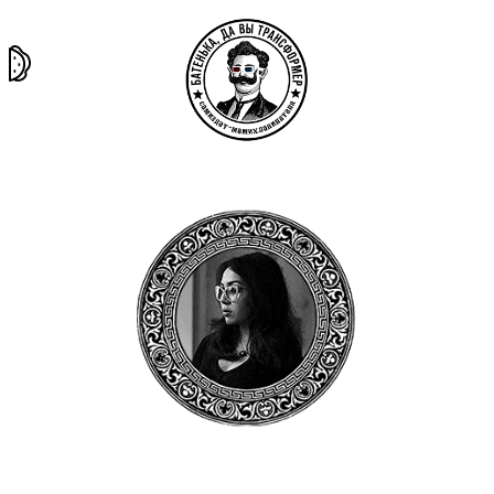
та самая
тёмная
внутри
архив
история
материя
секты