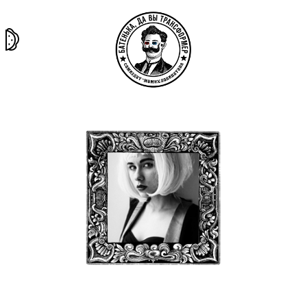
та самая
тёмная
внутри
архив
история
материя
секты