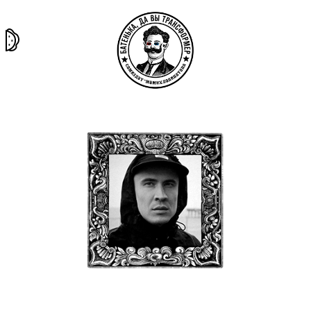
та самая
тёмная
внутри
архив
история
материя
секты