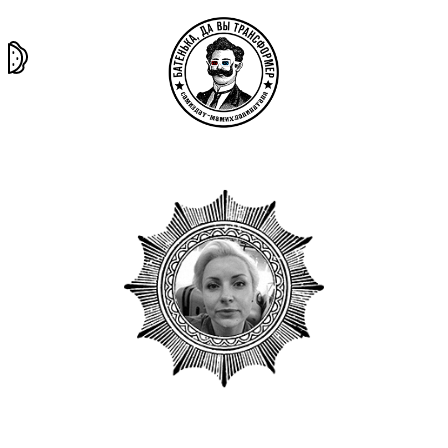
та самая
тёмная
внутри
архив
история
материя
секты