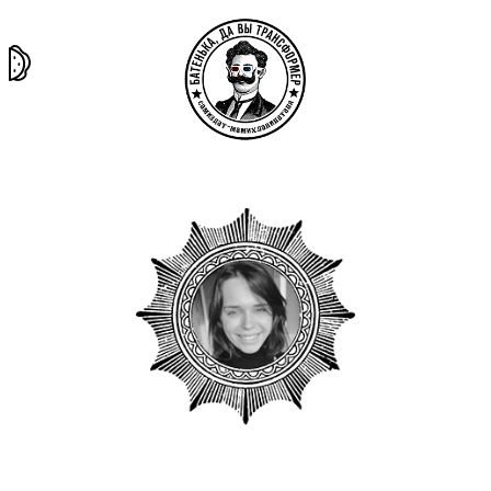
та самая
тёмная
внутри
архив
история
материя
секты