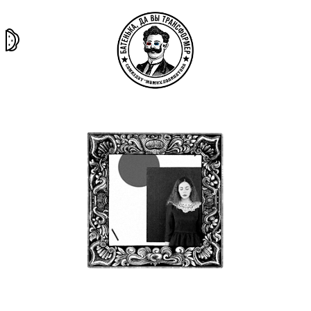
та самая
тёмная
внутри
архив
история
материя
секты