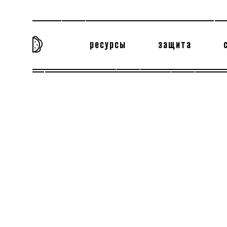
ресурсы
защита
та самая история
тёмная материя
вн