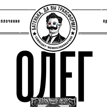
сплочение
п
утри секты
архив
ОЛЕГ