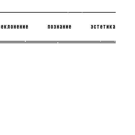
реклонение
познание
эстетика
178 бесполезных фактов
теодор глаголев