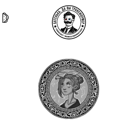
та самая
тёмная
внутри
архив
история
материя
секты