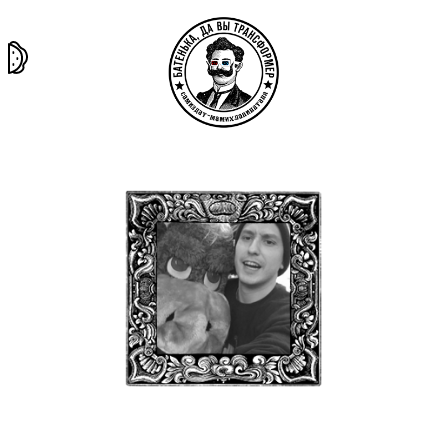
та самая
тёмная
внутри
архив
история
материя
секты