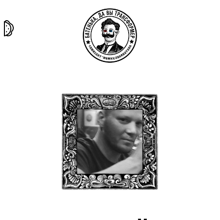
та самая
тёмная
внутри
архив
история
материя
секты