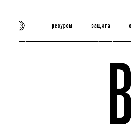
ресурсы
защита
та самая история
тёмная материя
вн