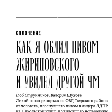
СПЛОЧЕНИЕ
КАК Я ОБЛИЛ ПИВОМ
ЖИРИНОВСКОГО
И УВИДЕЛ ДРУГОЙ ЧМ
Глеб Струнников
,
Валерия Шухова
Лихой гонзо-репортаж из ОВД Тверского района
от человека, плеснувшего пивом в лидера ЛДПР
на Никольской улице и увидевшего непарадную