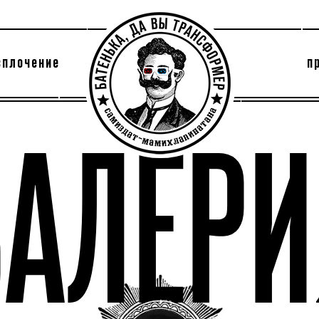
сплочение
п
утри секты
архив
ВАЛЕРИ