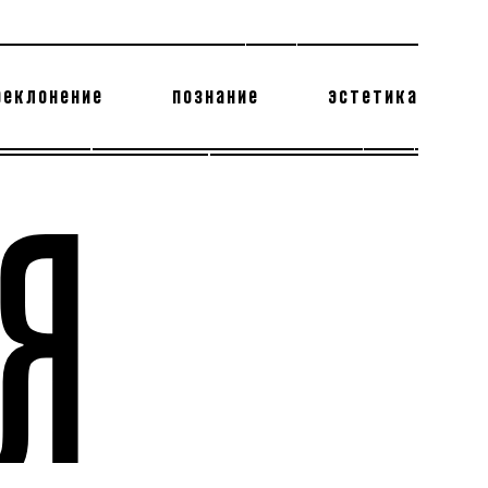
реклонение
познание
эстетика
178 бесполезных фактов
теодор глаголев
Я