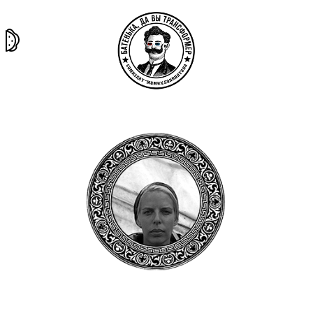
та самая
тёмная
внутри
архив
история
материя
секты