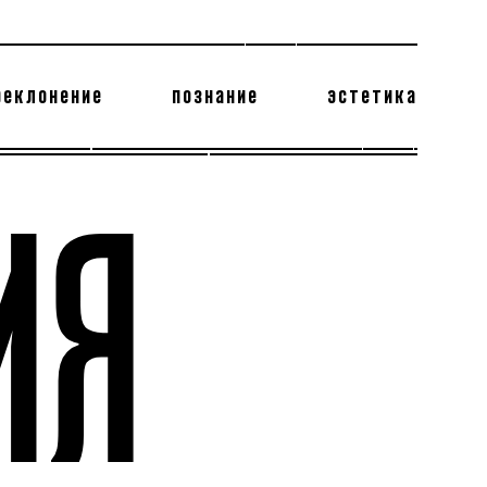
реклонение
познание
эстетика
178 бесполезных фактов
теодор глаголев
ИЯ