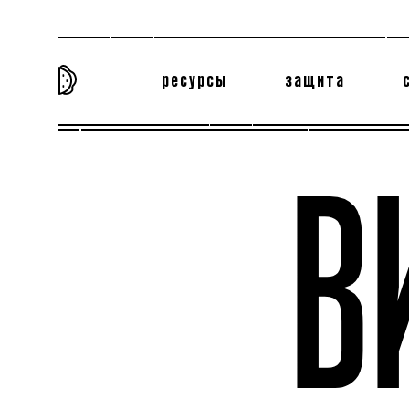
ресурсы
защита
та самая история
тёмная материя
вн
В