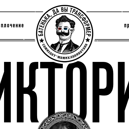
сплочение
п
утри секты
архив
ИКТОР