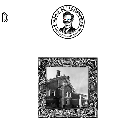
та самая
тёмная
внутри
архив
история
материя
секты