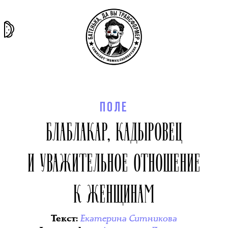
та самая
тёмная
внутри
архив
история
материя
секты
ПОЛЕ
БЛАБЛАКАР, КАДЫРОВЕЦ
И УВАЖИТЕЛЬНОЕ ОТНОШЕНИЕ
К ЖЕНЩИНАМ
Екатерина Ситникова
Текст
: