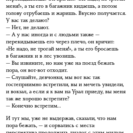
меня!», а ты его в багажник кидаешь, а потом
голову отрубаешь и жаришь. Вкусно получается.
У вас так делают?
— Нет, не делают.
— А у нас иногда и с людьми также —
перекидываешь его через плечо, он кричит:
«Не надо, не трогай меня!», а ты его бросаешь
в багажник и в лес увозишь.
— Вы извините, но нам уже на поезд бежать
пора, он вот-вот отходит.
— Слушайте, девчонки, мы вот вас так
гостеприимно встретили, вы и мечеть увидели,
и вокзал, а если я к вам на Урал приеду, вы меня
так же хорошо встретите?
— Конечно встретим…
И тут мы, уже не выдержав, сказали, что нам
пора бежать, — и сорвались с места:
перспектива продолжить диалог с этим милым