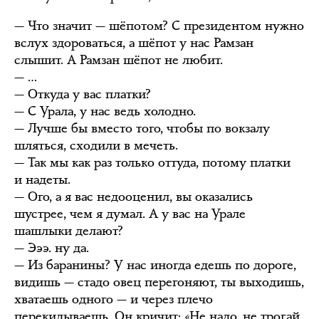
— Что значит — шёпотом? С президентом нужно
вслух здороваться, а шёпот у нас Рамзан
слышит. А Рамзан шёпот не любит.
— …
— Откуда у вас платки?
— С Урала, у нас ведь холодно.
— Лучше бы вместо того, чтобы по вокзалу
шляться, сходили в мечеть.
— Так мы как раз только оттуда, потому платки
и надеты.
— Ого, а я вас недооценил, вы оказались
шустрее, чем я думал. А у вас на Урале
шашлыки делают?
— Эээ. ну да.
— Из баранины? У нас иногда едешь по дороге,
видишь — стадо овец перегоняют, ты выходишь,
хватаешь одного — и через плечо
перекидываешь. Он кричит: «Не надо, не трогай