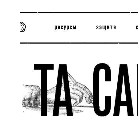
ресурсы
защита
та самая история
тёмная материя
вн
ТА С