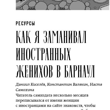
РЕСУРСЫ
КАК Я ЗАМАНИВАЛ
ИНОСТРАННЫХ
ЖЕНИХОВ В БАРНАУЛ
Даниил Киселёв
,
Константин Валякин
,
Настя
Самохина
Читатель самиздата несколько месяцев
переписывался от имени женщин
с иностранцами на сайте знакомств, чтобы