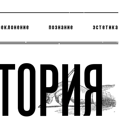
реклонение
познание
эстетика
178 бесполезных фактов
теодор глаголев
ТОРИЯ