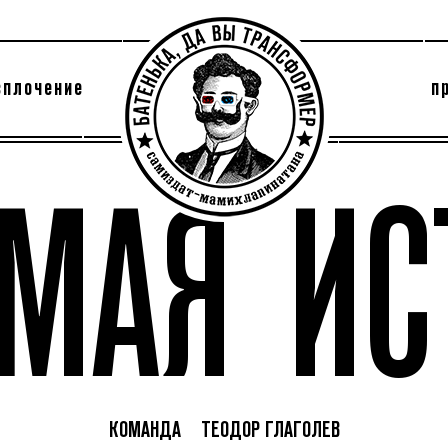
сплочение
п
утри секты
архив
АМАЯ ИС
КОМАНДА
ТЕОДОР ГЛАГОЛЕВ