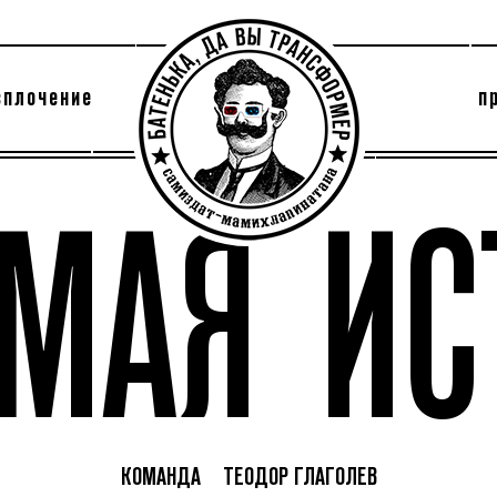
сплочение
п
утри секты
архив
АМАЯ ИС
КОМАНДА
ТЕОДОР ГЛАГОЛЕВ