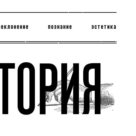
реклонение
познание
эстетика
178 бесполезных фактов
теодор глаголев
ТОРИЯ