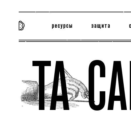
ресурсы
защита
та самая история
тёмная материя
вн
ТА С