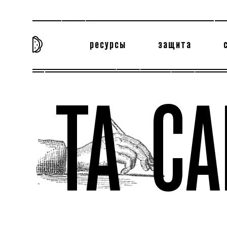
ресурсы
защита
та самая история
тёмная материя
вн
ТА С