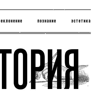
реклонение
познание
эстетика
178 бесполезных фактов
теодор глаголев
ТОРИЯ