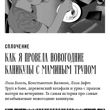
СПЛОЧЕНИЕ
КАК Я ПРОВЕЛА НОВОГОДНИЕ
КАНИКУЛЫ С МАМИНЫМ ТРУПОМ
Лиза Гоголь
,
Константин Валякин
,
Лиза Зафт
Труп в бане, деревенский катафалк и урна с прахом
матери на вечеринке. Та самая история про самые
незабываемые новогодние каникулы