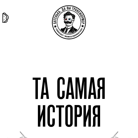
та самая
тёмная
внутри
архив
история
материя
секты
ТА САМАЯ
ИСТОРИЯ