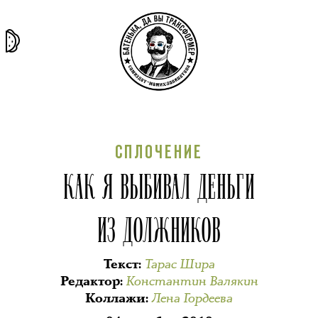
та самая
тёмная
внутри
архив
история
материя
секты
СПЛОЧЕНИЕ
КАК Я ВЫБИВАЛ ДЕНЬГИ
ИЗ ДОЛЖНИКОВ
Тарас Шира
Текст
:
Константин Валякин
Редактор
:
Лена Гордеева
Коллажи
: