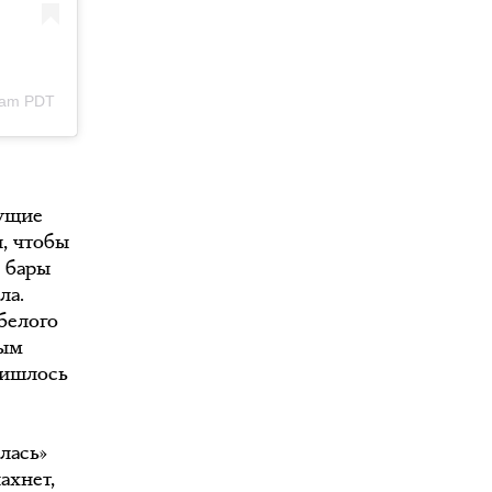
02am PDT
дущие
ы, чтобы
и бары
ла.
белого
мым
ришлось
лась»
ахнет,