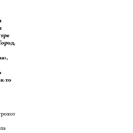
я
ы
нтре
Город,
а»,
ю
к-то
я
грохот
ла