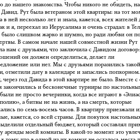
о до нашего знакомства. Чтобы никого не обидеть, н
 Давид. Рут была ветераном этой квартиры: на тот мо
 в ней несколько лет и знала, кажется, всех жителей 
ак и я, переехал из Иерусалима и очень страдал: в Те
о было слишком жарко и шумно, но ради любви он п
жертвы. В самом начале нашей совместной жизни Рут
ла нам с друзьями, что заключила с Давидом договор
ношений он должен определиться, делает ли
редложение или нет. Мы с друзьями поразились тако
и, отметили дату в календаре и запаслись попкорном.
 через год Давида в этой квартире не было. Вместе с 
м закончились и бесконечные турниры по настольны
 были не просто вечеринки, когда все играют в «Элиа
олию», а битвы не на жизнь, а на смерть, которые
ались по семь-восемь часов. В квартиру приезжали и
ые, кажется, со всей страны. Для покупок настольны
выделили отдельный бюджет, который составлял при
у аренды моей комнаты. В какой-то момент это увле
к тому, что в одной из их комнат не осталось места 