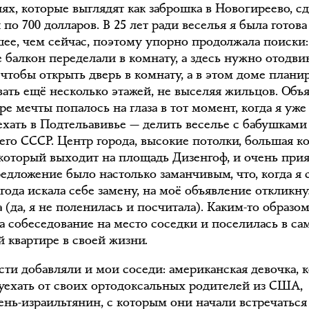
иях, которые выглядят как заброшка в Новогиреево, с
по 700 долларов. В 25 лет ради веселья я была готова
шее, чем сейчас, поэтому упорно продолжала поиски:
е балкон переделали в комнату, а здесь нужно отодви
 чтобы открыть дверь в комнату, а в этом доме план
вать ещё несколько этажей, не выселяя жильцов. Объ
ре мечты попалось на глаза в тот момент, когда я уже
уехать в Подтельавивье — делить веселье с бабушками
его СССР. Центр города, высокие потолки, большая ко
 который выходит на площадь Дизенгоф, и очень при
редложение было настолько заманчивым, что, когда я 
года искала себе замену, на моё объявление откликну
 (да, я не поленилась и посчитала). Каким-то образо
а собеседование на место соседки и поселилась в са
й квартире в своей жизни.
сти добавляли и мои соседи: американская девочка, 
уехать от своих ортодоксальных родителей из США,
рень-израильтянин, с которым они начали встречаться