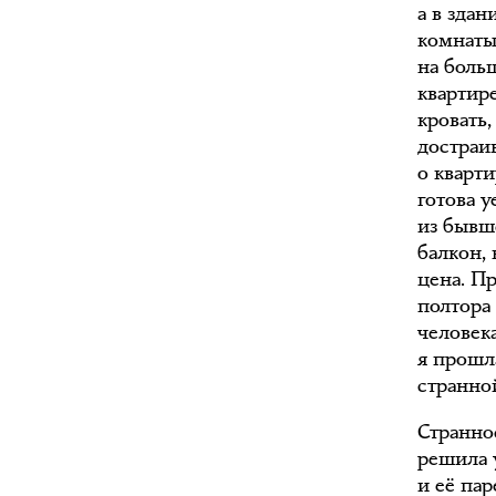
а в здан
комнаты 
на боль
квартир
кровать,
достраи
о кварти
готова 
из бывш
балкон,
цена. П
полтора 
человека
я прошл
странно
Странно
решила 
и её па