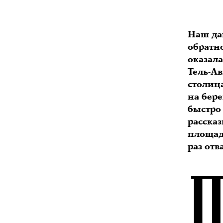
Наш да
обратно
оказал
Тель-А
столица
на бере
быстро
расска
площадь
раз отв