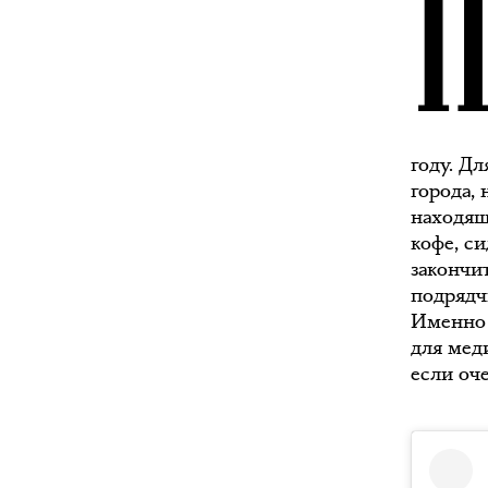
году. Д
города,
находящ
кофе, с
закончи
подрядчи
Именно 
для меди
если оче