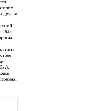
лся
котором
и друзья
ерхний
в 1938
орогах
ел пить
ыстрее
и-
бат).
жений
словиях,