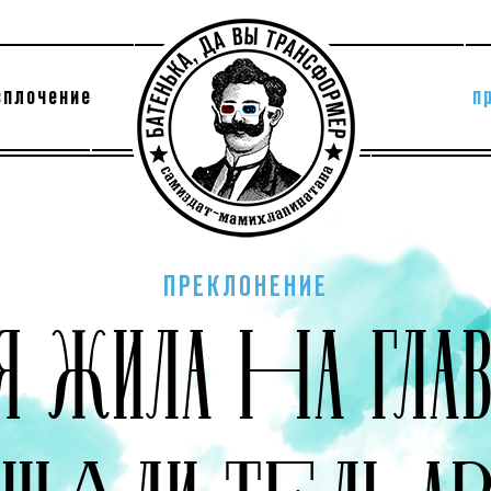
сплочение
п
утри секты
архив
ПРЕКЛОНЕНИЕ
Я ЖИЛА НА ГЛ