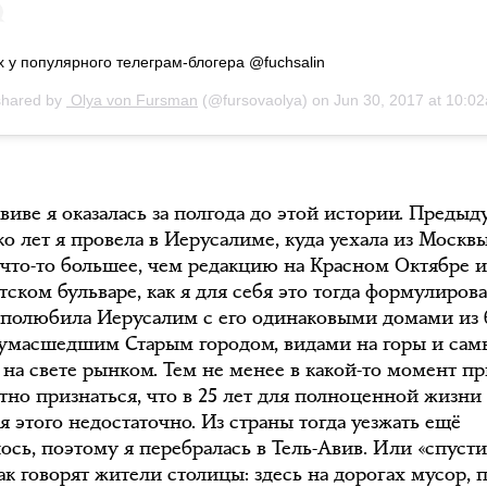
х у популярного телеграм-блогера @fuchsalin
shared by
Olya von Fursman
(@fursovaolya) on
Jun 30, 2017 at 10:
виве я оказалась за полгода до этой истории. Преды
о лет я провела в Иерусалиме, куда уехала из Москв
 что-то большее, чем редакцию на Красном Октябре 
ском бульваре, как я для себя это тогда формулирова
 полюбила Иерусалим с его одинаковыми домами из 
сумасшедшим Старым городом, видами на горы и са
на свете рынком. Тем не менее в какой-то момент п
стно признаться, что в 25 лет для полноценной жизни
я этого недостаточно. Из страны тогда уезжать ещё
ось, поэтому я перебралась в Тель-Авив. Или «спусти
как говорят жители столицы: здесь на дорогах мусор, п