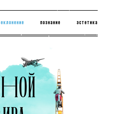
реклонение
познание
эстетика
178 бесполезных фактов
теодор глаголев
АВНОЙ