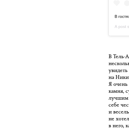
В гостя
A post 
В Тель-А
нескольк
увидеть
на Никит
Я очень
камня, 
лучшим 
себе че
и весель
не хотел
в него, 