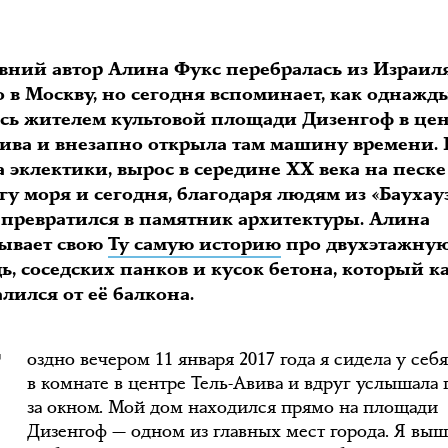
вний автор Алина Фукс перебралась из Израил
 в Москву, но сегодня вспоминает, как однажд
ась жителем культовой площади Дизенгоф в це
вива и внезапно открыла там машину времени. 
 эклектики, вырос в середине XX века на песке
гу моря и сегодня, благодаря людям из «Баухауз
 превратился в памятник архитектуры. Алина
зывает свою
Ту самую историю
про двухэтажну
, соседских панков и кусок бетона, который ка
П
алился от её балкона.
оздно вечером 11 января 2017 года я сидела у себ
в комнате в центре Тель-Авива и вдруг услышала 
за окном. Мой дом находился прямо на площади
Дизенгоф — одном из главных мест города. Я выш