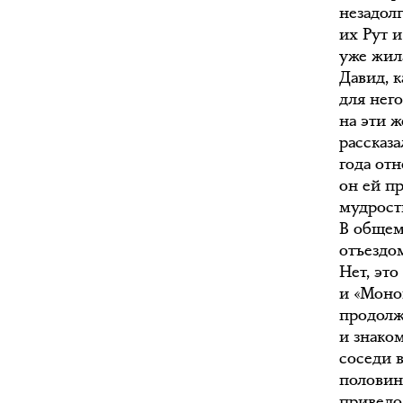
незадолг
их Рут и
уже жила
Давид, к
для нег
на эти 
рассказа
года от
он ей п
мудрост
В общем,
отъездо
Нет, это
и «Моноп
продолж
и знаком
соседи 
половин
привело 