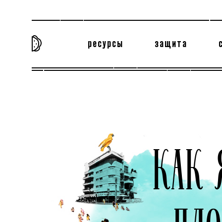
ресурсы
защита
та самая история
тёмная материя
вн
КАК 