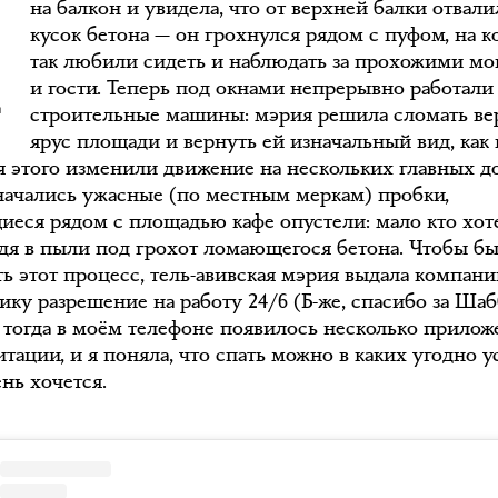
на балкон и увидела, что от верхней балки отвали
кусок бетона — он грохнулся рядом с пуфом, на 
так любили сидеть и наблюдать за прохожими мо
и гости. Теперь под окнами непрерывно работали
строительные машины: мэрия решила сломать в
ярус площади и вернуть ей изначальный вид, как 
ля этого изменили движение на нескольких главных д
 начались ужасные (по местным меркам) пробки,
иеся рядом с площадью кафе опустели: мало кто хот
идя в пыли под грохот ломающегося бетона. Чтобы б
ть этот процесс, тель-авивская мэрия выдала компани
ку разрешение на работу 24/6 (Б-же, спасибо за Шаб
тогда в моём телефоне появилось несколько прило
тации, и я поняла, что спать можно в каких угодно у
нь хочется.