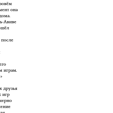
азовём
мент она
дома.
ль-Авиве
ошёл
: после
й
его
м играм.
с»
х друзья
х игр
мерно
чение
для