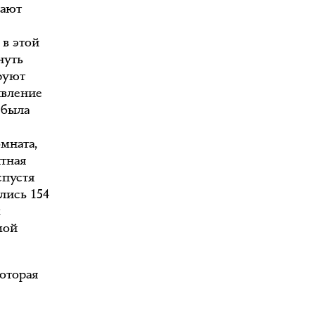
дают
 в этой
нуть
ируют
явление
 была
мната,
ятная
спустя
лись 154
м
мой
которая