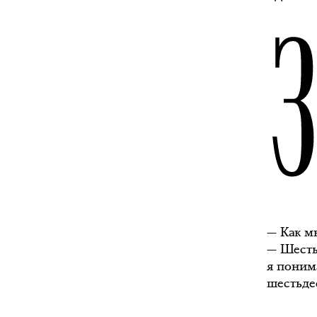
— Как мн
— Шесть
я понима
шестьде