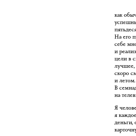
как обы
успешны
пятьдеся
На его 
себе мн
и реали
цели в 
лучшее,
скоро см
и летом.
В семна
на телев
Я челове
я каждо
деньги, 
карточн