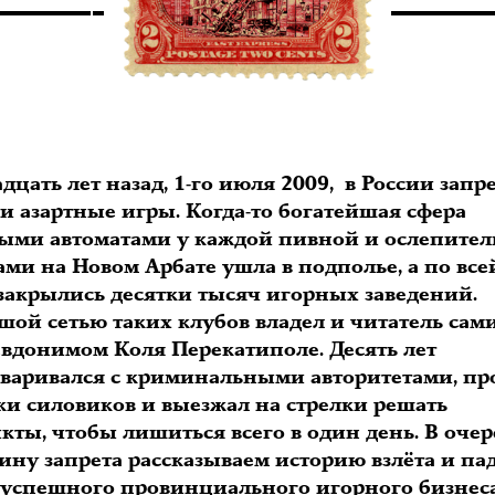
цать лет назад, 1-го июля 2009, в России запр
и азартные игры. Когда-то богатейшая сфера
выми автоматами у каждой пивной и ослепите
ми на Новом Арбате ушла в подполье, а по все
 закрылись десятки тысяч игорных заведений.
шой сетью таких клубов владел и читатель сам
евдонимом Коля Перекатиполе. Десять лет
оваривался с криминальными авторитетами, пр
ки силовиков и выезжал на стрелки решать
кты, чтобы лишиться всего в один день. В оче
ину запрета рассказываем историю взлёта и па
 успешного провинциального игорного бизнеса