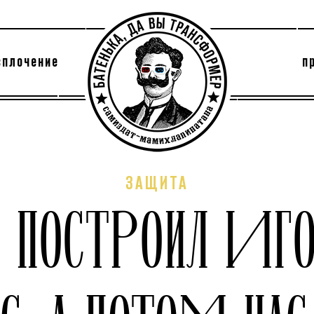
сплочение
п
утри секты
архив
ЗАЩИТА
Я ПОСТРОИЛ ИГ