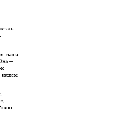
азать.
ь
ля, наша
 Она —
не
в нашем
.
о,
 Ровно