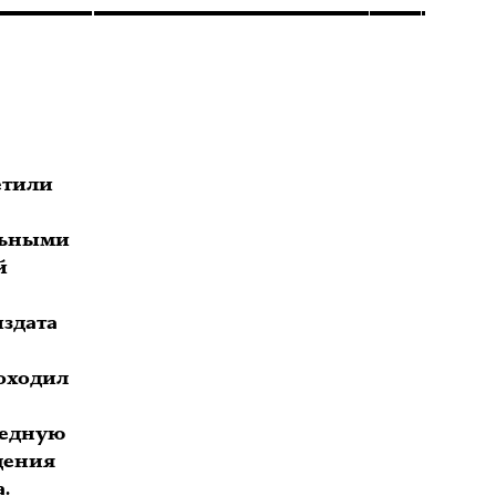
етили
льными
й
издата
оходил
редную
дения
.