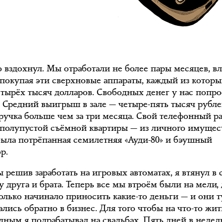
о вздохнул. Мы отработали не более пары месяцев, в
, покупая эти сверхновые аппараты, каждый из которы
етырёх тысяч долларов. Свободных денег у нас попро
. Средний выигрыш в зале — четыре-пять тысяч рублей
ручка больше чем за три месяца. Свой телефонный ра
з полупустой съёмной квартиры — из личного имущес
была потрёпанная семилетняя «Ауди-80» и бэушный
р.
 решив заработать на игровых автоматах, я втянул в
 друга и брата. Теперь все мы втроём были на мели,
только начинало приносить какие-то деньги — и они т
лись обратно в бизнес. Для того чтобы на что-то жит
дным я подрабатывал на свадьбах. Пять дней в неде