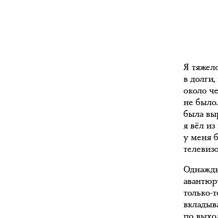
Я тяжел
в долги
около ч
не было
была вы
я вёл и
у меня 
телевизо
Однажды
авантюру
только-
вкладыва
по выхо