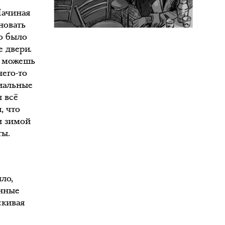
Начиная
новать
о было
е двери.
ы можешь
чего-то
риальные
 всё
, что
и зимой
ты.
ло,
анные
скивая