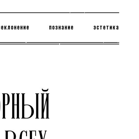
реклонение
познание
эстетика
178 бесполезных фактов
теодор глаголев
ОРНЫЙ