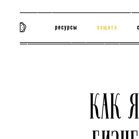
ресурсы
защита
та самая история
тёмная материя
вн
КАК 