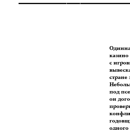
Одиннад
казино 
с игро
вывеска
стране
Неболь
под пс
он дог
провер
конфли
годовщ
одного