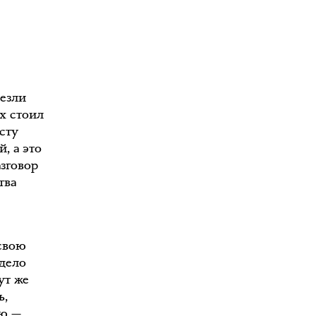
лезли
х стоил
сту
, а это
зговор
тва
 свою
 дело
ут же
ь,
лю —