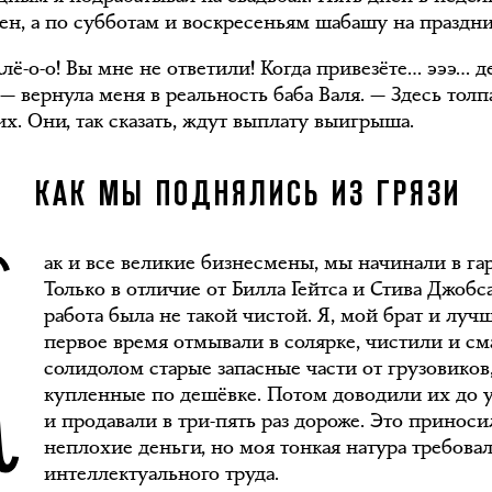
ен, а по субботам и воскресеньям шабашу на праздни
лё-о-о! Вы мне не ответили! Когда привезёте… эээ… д
 — вернула меня в реальность баба Валя. — Здесь толп
х. Они, так сказать, ждут выплату выигрыша.
К
КАК МЫ ПОДНЯЛИСЬ ИЗ ГРЯЗИ
ак и все великие бизнесмены, мы начинали в га
Только в отличие от Билла Гейтса и Стива Джобс
работа была не такой чистой. Я, мой брат и луч
первое время отмывали в солярке, чистили и с
солидолом старые запасные части от грузовиков
купленные по дешёвке. Потом доводили их до 
и продавали в три-пять раз дороже. Это приноси
неплохие деньги, но моя тонкая натура требовал
интеллектуального труда.