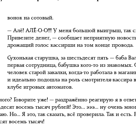
З
вонок на сотовый.
— Алё! АЛЁ-О-О!!! У меня большой выигрыш, так ск
Привезите денег, — сообщает неприятную новост
дрожащий голос кассирши на том конце провода.
Сухонькая старушка, за шестьдесят пять — баба Ва
первая сотрудница, бабушка кого-то из знакомых.
человек старой закалки, когда-то работала в магази
и идеально подошла на роль смотрителя-кассира 
клубе игровых автоматов.
ого? Говорите уже! — раздражённо реагирую я в ответ
десят восемь тысяч рублей! Это… эээ… ну очень мног
ю. Но… Я это, так сказать, всё проверила. Так и есть.
сят восемь тысяч!