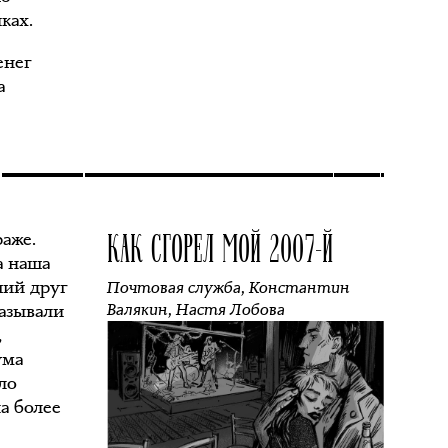
ках.
енег
а
КАК СГОРЕЛ МОЙ 2007‑Й
раже.
а наша
ший друг
Почтовая служба
,
Константин
мазывали
Валякин
,
Настя Лобова
,
ума
ло
а более