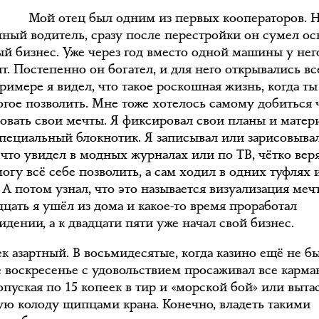
Мой отец был одним из первых кооператоров. 
чный водитель, сразу после перестройки он сумел ос
й бизнес. Уже через год вместо одной машины у нег
т. Постепенно он богател, и для него открывались вс
примере я видел, что такое роскошная жизнь, когда т
огое позволить. Мне тоже хотелось самому добиться 
зовать свои мечты. Я фиксировал свои планы и мате
специальный блокнотик. Я записывал или зарисовывал
 что увидел в модных журналах или по ТВ, чётко веря
огу всё себе позволить, а сам ходил в одних туфлях 
 А потом узнал, что это называется визуализация меч
дцать я ушёл из дома и какое-то время проработал
идении, а к двадцати пяти уже начал свой бизнес.
к азартный. В восьмидесятые, когда казино ещё не бы
е воскресенье с удовольствием просаживал все карм
опуская по 15 копеек в тир и «морской бой» или выта
ую колоду щипцами крана. Конечно, владеть такими