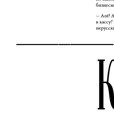
бизнесм
— Алё! А
в кассу?
нерусски