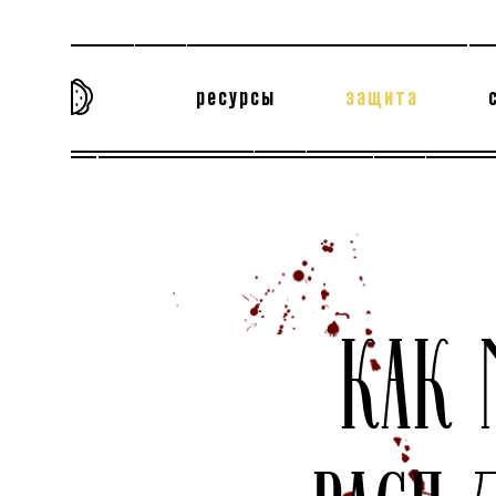
ресурсы
защита
та самая история
тёмная материя
вн
КАК