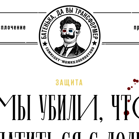
сплочение
п
утри секты
архив
ЗАЩИТА
 МЫ УБИЛИ, Ч