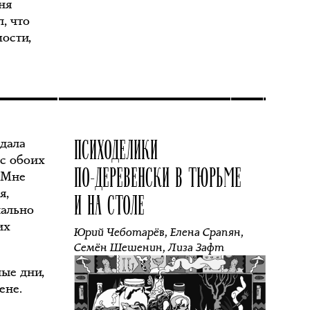
ня
л, что
мости,
ПСИХОДЕЛИКИ
дала
ас обоих
ПО‑ДЕРЕВЕНСКИ В ТЮРЬМЕ
. Мне
я,
И НА СТОЛЕ
нально
их
Юрий Чеботарёв
,
Елена Срапян
,
Семён Шешенин
,
Лиза Зафт
ные дни,
ене.