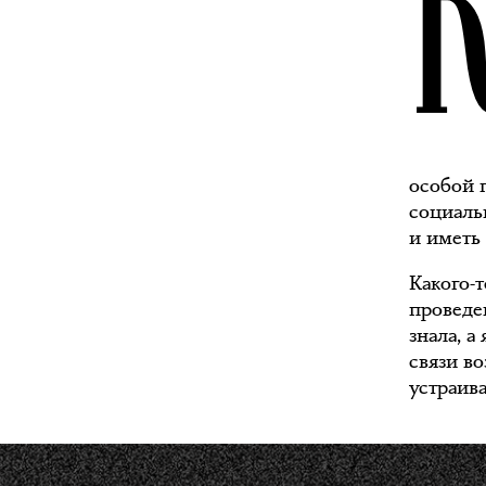
особой 
социаль
и иметь
Какого-т
проведе
знала, а
связи в
устраива