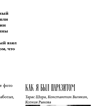
тный
ошли
дин
шины
ый взял
ом, что
КАК Я БЫЛ ПАРАЗИТОМ
е фото
ы
аботал,
Тарас Шира
,
Константин Валякин
,
Ксения Рыкова