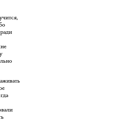
учится,
бо
 ради
мне
у
ально
лаживать
ое
егда
овали
ть