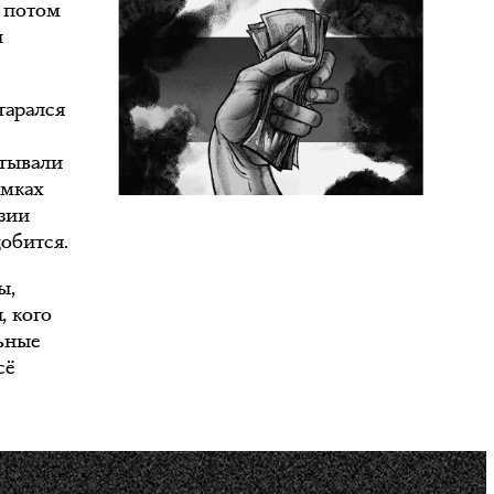
а потом
и
тарался
ытывали
амках
зии
обится.
ы,
, кого
льные
сё