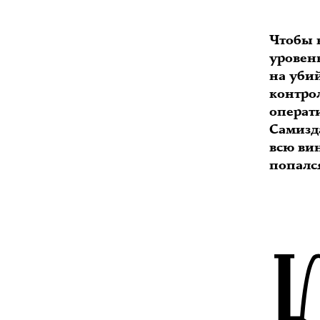
Чтобы 
уровен
на уби
контро
операт
Самизд
всю вин
попалс