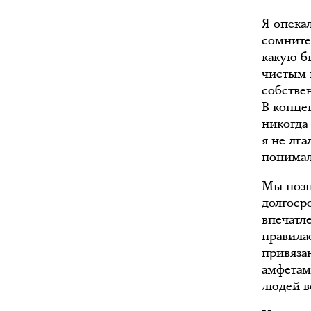
Я опекал
сомните
какую б
чистым 
собстве
В конце
никогда
я не лга
понимала
Мы позн
долгоср
впечатле
нравила
привяза
амфетам
людей в