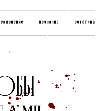
реклонение
познание
эстетика
178 бесполезных фактов
теодор глаголев
ТОБЫ