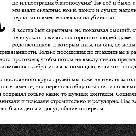
не иллюстрация благополучия? Так всё и было, 
мы взяли складные ножи, шокер и сумки, надел
перчатки и вместе поехали на убийство.
Я всегда был скрытным: не показывал эмоций, с
не впускать в жизнь посторонних людей, даже
родственников, к которым ни я, ни она, не исп
привязанности. Только посещения по праздникам в р
ного протокола, чтобы потом не выслушивать претен
 возможность обратиться за помощью, если что понад
о постоянного круга друзей мы тоже не имели: за год
нные вместе, она перестала общаться почти со всеми
 я сохранял только какие-то нужные контакты. Социа
озникали и исчезали стремительно и регулярно. Нас в
ло: были деньги, досуг, общие интересы.