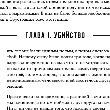
ношения развивались стремительно: она приняла ме
акой я есть, а я до такой степени получил то, что иска
вязал с наркотиками. В них не было больше необходи
ии и фрустрации тоже отступили.
П
ГЛАВА I. УБИЙСТВО
ять лет мы были единым целым, а потом система 
сбой. Нашему сыну было почти три года, когда н
вдруг одновременно начало что-то не устраивать
по каким-то причинам захотелось самоутвердитьс
а до неё, видимо, дошло, что она живёт с эмоцио
неполноценным человеком, и ей захотелось друг
эмоций.
Практически одновременно, с разницей в считан
мы изменили, а потом поймали друг друга на изм
Ни я, ни она не нашли того, что искали, в своём