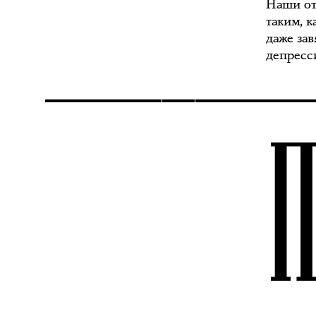
Наши от
таким, к
даже за
депресс