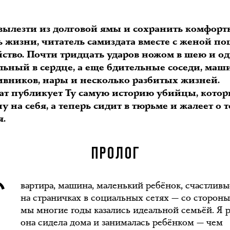
вылезти из долговой ямы и сохранить комфор
ь жизни, читатель самиздата вместе с женой п
йство. Почти тридцать ударов ножом в шею и о
льный в сердце, а еще бдительные соседи, ма
ивников, нары и несколько разбитых жизней.
ат публикует Ту самую историю убийцы, котор
у на себя, а теперь сидит в тюрьме и жалеет о т
я.
К
ПРОЛОГ
вартира, машина, маленький ребёнок, счастливы
на страничках в социальных сетях — со сторон
мы многие годы казались идеальной семьёй. Я р
она сидела дома и занималась ребёнком — чем