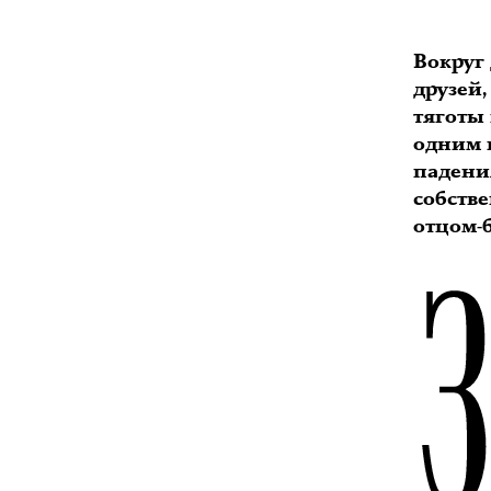
Вокруг 
друзей,
тяготы
одним 
падени
собств
отцом-