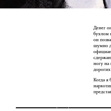
Денег о
бухлом 
он позв
шумно д
официан
сдержан
ногу на
дорогих
Когда я
наркоти
представ