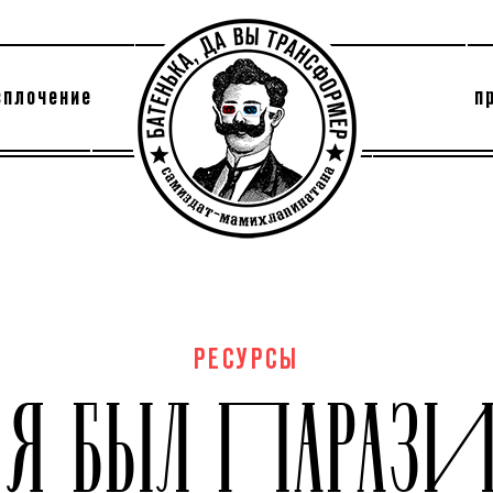
сплочение
п
утри секты
архив
РЕСУРСЫ
 Я БЫЛ ПАРАЗ