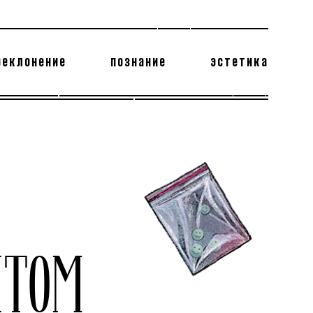
реклонение
познание
эстетика
178 бесполезных фактов
теодор глаголев
ИТОМ