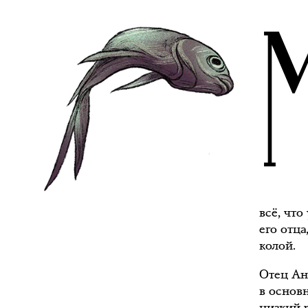
всё, чт
его отц
колой.
Отец Ан
в основ
низкий р