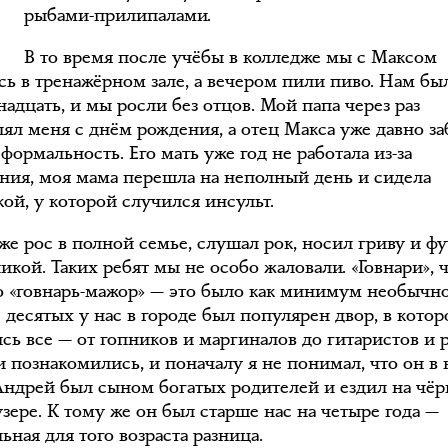
рыбами-прилипалами.
В то время после учёбы в колледже мы с Максом
сь в тренажёрном зале, а вечером пили пиво. Нам бы
адцать, и мы росли без отцов. Мой папа через раз
лял меня с днём рождения, а отец Макса уже давно з
 формальность. Его мать уже год не работала из-за
ния, моя мама перешла на неполный день и сидела
ой, у которой случился инсульт.
же рос в полной семье, слушал рок, носил гриву и ф
икой. Таких ребят мы не особо жаловали. «Говнари», 
Но «говнарь-мажор» — это было как минимум необычно
 десятых у нас в городе был популярен двор, в кото
сь все — от гопников и маргиналов до гитаристов и 
и познакомились, и поначалу я не понимал, что он в 
Андрей был сыном богатых родителей и ездил на чё
зере. К тому же он был старше нас на четыре года —
ьная для того возраста разница.