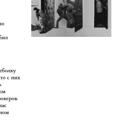
ло
абил
утболку
что с них
.
ром
рокеров.
нас
рном