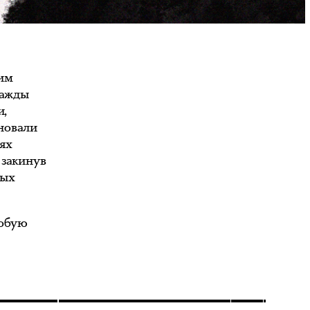
щим
нажды
и,
новали
ях
 закинув
мых
робую