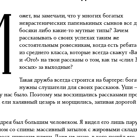
М
ожет, вы замечали, что у многих богатых
неврастенических папенькиных сынков все д
босяки либо какие-то мутные типы? Зачем
рассказывать о своих успехах таким же
состоятельным ровесникам, когда есть ребята
из среднего класса, которые всегда скажут «Ва
и «Ого!» на твои рассказы о том, как ты «слил 
косых» за выходные?
Такая дружба всегда строится на бартере: бог
нужны слушатели для своих рассказов. Уши 
о у нас было. Поэтому мы восхищались рассказами пр
а, ели халявный цезарь и морщились, запивая дорогой
дрея был большим человеком. Я видел его лишь пару
ном со спины: массивный затылок с жировыми склад
ост, широкие плечи. Даже не знаю, в кого пошёл его