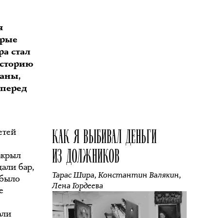
я
орые
ра стал
историю
раны,
 перед
КАК Я ВЫБИВАЛ ДЕНЬГИ
етей
ИЗ ДОЛЖНИКОВ
акрыл
дали бар,
Тарас Шира
,
Константин Валякин
,
 было
Лена Гордеева
е
али