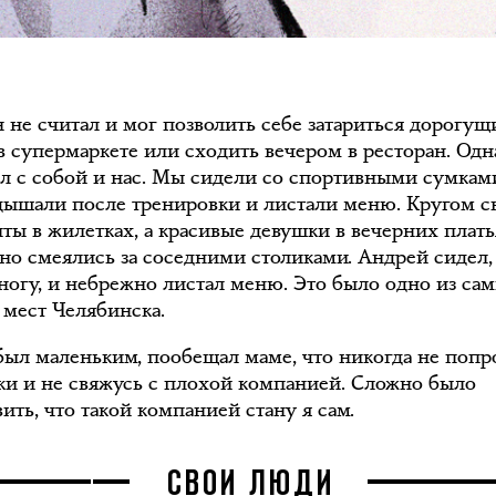
н не считал и мог позволить себе затариться дорогу
в супермаркете или сходить вечером в ресторан. Од
ал с собой и нас. Мы сидели со спортивными сумкам
ышали после тренировки и листали меню. Кругом с
ты в жилетках, а красивые девушки в вечерних плать
но смеялись за соседними столиками. Андрей сидел,
 ногу, и небрежно листал меню. Это было одно из са
 мест Челябинска.
 был маленьким, пообещал маме, что никогда не поп
ки и не свяжусь с плохой компанией. Сложно было
ить, что такой компанией стану я сам.
СВОИ ЛЮДИ