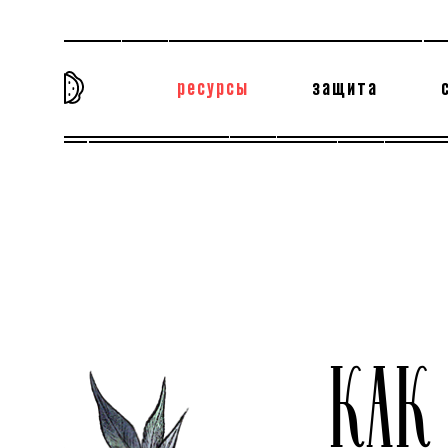
ресурсы
защита
та самая история
тёмная материя
вн
КАК