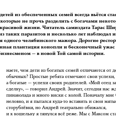
детей из обеспеченных семей всегда вьётся ста
 которые не прочь разделить с богачами некот
 красивой жизни. Читатель самиздата Тарас Ши
из таких паразитов и несколько лет наблюдал 
я одного челябинского мажора. Дорогие ресто
енная плантация конопли и бесконечный ужас
З
бизнесменом — в новой Той самой истории.
наете, чем дети из богатых семей отличаются от д
обычных? Простые ребята отмечают свои успехи,
а богатые — успехи своих родителей. «Мой отец з
сделку», — говорил Андрей. Значит, сегодня нас ж
пинаколада и много виски с колой. Поначалу мне
неловко, и я пытался куда-то вставить и свои мяты
сторублёвки, но Андрей театрально обижался,
и к кошельку я тянулся всё реже. Мы с Максом ст