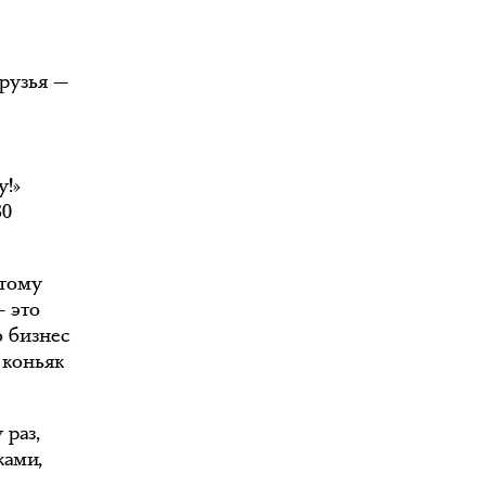
рузья —
у!»
30
атому
— это
о бизнес
 коньяк
 раз,
ками,