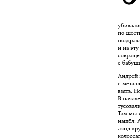
убивали
по шестн
поздрав
и на эту
сокраще
с бабушк
Андрей 
с металл
взять. 
В начале
тусовали
Там мы 
нашёл. 
лэнд-кру
колоссал