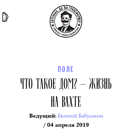
та самая
тёмная
внутри
архив
история
материя
секты
ПОЛЕ
ЧТО ТАКОЕ ДОМ? — ЖИЗНЬ
НА ВАХТЕ
Евгений Бабушкин
Ведущий
:
/ 04 апреля 2019