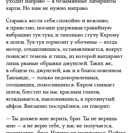
уходит направо — в безымянные лабиринты
карты. Но нам не нужно направо.
Стараясь вести себя спокойно и вежливо,
я привстаю, ногами удерживая гравийную
вибрацию тук-тука, и тихонько стучу Кхрому
в шлем. Тук-тук тормозит у обочины — когда
мотор, откашлявшись, останавливается, вокруг
повисает темень и тишь, из которой выпирают
лишь рваные обрывки джунглей. Таких же,
в общем-то, джунглей, как и в благословенном
Таиланде, — только недокормленных,
отощавших, покосившихся. Кхром снимает
шлем, блестит на нас красным глазом,
вглядывается, наклонившись, в протянутый
айфон. Внезапно посерьёзнев, он говорит:
— Ты должен мне верить, брат. Ты не веришь
мне — я не верю тебе, у нас не получается,
понимаешь, брат. Ничего не получается. Пойми,