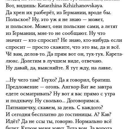
Вот, видишь: Katarzhina Kzhizhanovskaya.
Да хрен их разберёт, из Германии, вроде бы.
Польское? Ну, это уж я не знаю — может,
и польское. Может, они польские сами, а летят
из Германии, мне-то не сообщают. Ну что
значит — кто спросит? Не знаю, кто-нибудь если
спросит — просто скажите, что это вы, да и всё.
Чё вам, делов-то. Да прям вот он, тук-тук. Карета-
люкс. Долетим в лучшем виде, отвечаю.
Ну давай, да, выясняйте. Я тут жду, на лавке.
…Ну чего там? Глухо? Да я говорил, братиш.
Предложение — огонь. Ангкор-Ват же завтра
едете осматривать? Ну вот я вас прямо с утра
и подхвачу. Ну сколько… Договоримся.
Пятнашечку, скажем, за день. С каждого?
И сегодня бесплатно до гостиницы. А? Как?
Идёт? Да не ссы ты, говорю. Нормально всё
будет. Кхром меня зовут. Туда вон. За ворота