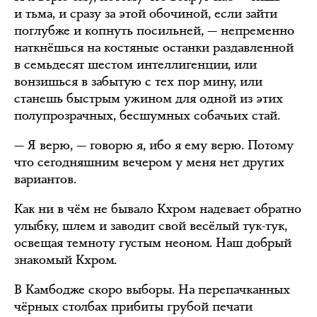
и тьма, и сразу за этой обочиной, если зайти
поглубже и копнуть посильней, — непременно
наткнёшься на костяные останки раздавленной
в семьдесят шестом интеллигенции, или
вонзишься в забытую с тех пор мину, или
станешь быстрым ужином для одной из этих
полупрозрачных, бесшумных собачьих стай.
— Я верю, — говорю я, ибо я ему верю. Потому
что сегодняшним вечером у меня нет других
вариантов.
Как ни в чём не бывало Кхром надевает обратно
улыбку, шлем и заводит свой весёлый тук-тук,
освещая темноту густым неоном. Наш добрый
знакомый Кхром.
В Камбодже скоро выборы. На перепачканных
чёрных столбах прибиты грубой печати