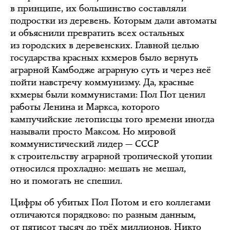
в принципе, их большинство составляли
подростки из деревень. Которым дали автоматы
и объяснили превратить всех остальных
из городских в деревенских. Главной целью
государства красных кхмеров было вернуть
аграрной Камбодже аграрную суть и через неё
пойти навстречу коммунизму. Да, красные
кхмеры были коммунистами: Пол Пот ценил
работы Ленина и Маркса, которого
кампучийские летописцы того времени иногда
называли просто Максом. Но мировой
коммунистический лидер — СССР
к строительству аграрной тропической утопии
относился прохладно: мешать не мешал,
но и помогать не спешил.
Цифры об убитых Пол Потом и его коллегами
отличаются порядково: по разным данным,
от пятисот тысяч до трёх миллионов. Никто