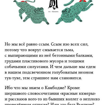
Но мы всё равно ссым. Ссым изо всех сил,
потому что вокруг смыкается тьма,
с выпирающими из неё бетонными балками,
грудами пластикового мусора и тощими
собачьими силуэтами. И чем дальше мы едем
в нашем подсвеченном голубоватым неоном
тук-туке, тем страшнее нам становится.
Ибо что мы знаем о Камбодже? Кроме
шершавого словосочетания «красные кхмеры»
и рассказов кого-то из бывших коллег о неплохо
проведённом отпуске? Или это был Вьетнам?