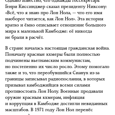
Однако известно, что однажды госсекретарь
Генри Киссинджер сказал президенту Никсону:
«Всё, что я знаю про Лон Нола, — что его имя
наоборот читается, как Лон Нол». Эта история
кратко и ёмко описывает отношение большого
мира к маленькой Камбодже: её никогда
не брали в расчёт.
В стране началась настоящая гражданская война.
Поначалу красные кхмеры были полностью
подчинены вьетнамским коммунистам,
но постепенно их число росло. Этому помогало
также и то, что переобувшийся Сианук из-за
границы записывал радиопослания, в которых
призывал камбоджийцев всеми силами
противостоять Лон Нолу. Военные продавали
оружие красным кхмерам, инфляция
и коррупция в Камбодже достигли невиданных
масштабов. В 1971 году Лон Нол перенёс