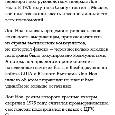
переворот под руководством генерала Лон
Нола. В 1970 году, пока Сианук гостил в Москве,
военные захватили власть и заочно лишили его
всех полномочий.
Лон Нол, пытаясь продемонстрировать свою
лояльность американцам, принялся изгонять
из страны вьетнамских коммунистов,
но потерпел фиаско — через несколько месяцев
полстраны было оккупировано коммунистами.
А потом, под предлогом проникновения
на северовьетнамские базы, в Камбоджу вошли
войска США и Южного Вьетнама. Лон Нол
ничего об этом вторжении не знал и был
удивлён не меньше остальных.
Лон Нол, режим которого красные кхмеры
свергли в 1975 году, считался проамериканским,
сам генерал подозревался в связях с ЦРУ.