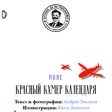
та самая
тёмная
внутри
архив
история
материя
секты
ПОЛЕ
КРАСНЫЙ КХМЕР КАЛЕНДАРЯ
Андрей Текстов
Текст и фотографии
:
Катя Залогина
Иллюстрации
: