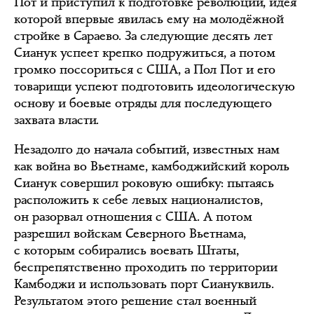
Пот и приступил к подготовке революции, идея
которой впервые явилась ему на молодёжной
стройке в Сараево. За следующие десять лет
Сианук успеет крепко подружиться, а потом
громко поссориться с США, а Пол Пот и его
товарищи успеют подготовить идеологическую
основу и боевые отряды для последующего
захвата власти.
Незадолго до начала событий, известных нам
как война во Вьетнаме, камбоджийский король
Сианук совершил роковую ошибку: пытаясь
расположить к себе левых националистов,
он разорвал отношения с США. А потом
разрешил войскам Северного Вьетнама,
с которым собирались воевать Штаты,
беспрепятственно проходить по территории
Камбоджи и использовать порт Сиануквиль.
Результатом этого решение стал военный