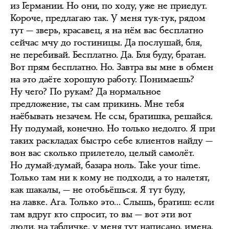
из Германии. Но они, по ходу, уже не приедут.
Короче, предлагаю так. У меня тук-тук, рядом
тут — зверь, красавец, я на нём вас бесплатно
сейчас мчу до гостиницы. Да послушай, бля,
не перебивай. Бесплатно. Да. Бля буду, братан.
Вот прям бесплатно. Но. Завтра вы мне в обмен
на это даёте хорошую работу. Понимаешь?
Ну чего? По рукам? Да нормальное
предложение, ты сам прикинь. Мне тебя
наёбывать незачем. Не ссы, братишка, решайся.
Ну подумай, конечно. Но только недолго. Я при
таких раскладах быстро себе клиентов найду —
вон вас сколько прилетело, целый самолёт.
Но думай-думай, базара ноль. Take your time.
Только там ни к кому не подходи, а то налетят,
как шакалы, — не отобьёшься. Я тут буду,
на лавке. Ага. Только это… Слышь, братиш: если
там вдруг кто спросит, то вы — вот эти вот
люди, на табличке, у меня тут написано, имена.