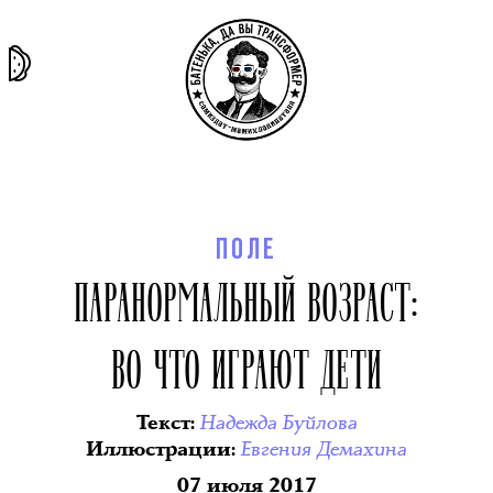
та самая
тёмная
внутри
архив
история
материя
секты
ПОЛЕ
ПАРАНОРМАЛЬНЫЙ ВОЗРАСТ:
ВО ЧТО ИГРАЮТ ДЕТИ
Надежда Буйлова
Текст
:
Евгения Демахина
Иллюстрации
:
07 июля 2017