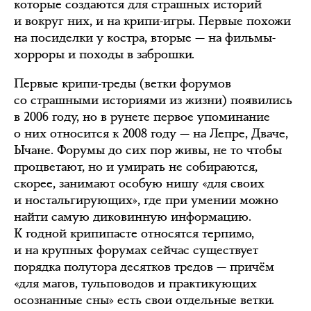
которые создаются для страшных историй
и вокруг них, и на крипи-игры. Первые похожи
на посиделки у костра, вторые — на фильмы-
хорроры и походы в заброшки.
Первые крипи-треды (ветки форумов
со страшными историями из жизни) появились
в 2006 году, но в рунете первое упоминание
о них относится к 2008 году — на Лепре, Дваче,
Ычане. Форумы до сих пор живы, не то чтобы
процветают, но и умирать не собираются,
скорее, занимают особую нишу «для своих
и ностальгирующих», где при умении можно
найти самую диковинную информацию.
К годной крипипасте относятся терпимо,
и на крупных форумах сейчас существует
порядка полутора десятков тредов — причём
«для магов, тульповодов и практикующих
осознанные сны» есть свои отдельные ветки.