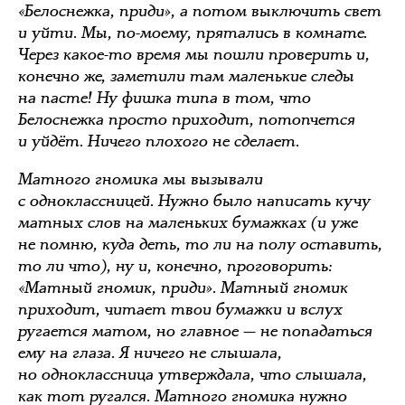
«Белоснежка, приди», а потом выключить свет
и уйти. Мы, по-моему, прятались в комнате.
Через какое-то время мы пошли проверить и,
конечно же, заметили там маленькие следы
на пасте! Ну фишка типа в том, что
Белоснежка просто приходит, потопчется
и уйдёт. Ничего плохого не сделает.
Матного гномика мы вызывали
с одноклассницей. Нужно было написать кучу
матных слов на маленьких бумажках (и уже
не помню, куда деть, то ли на полу оставить,
то ли что), ну и, конечно, проговорить:
«Матный гномик, приди». Матный гномик
приходит, читает твои бумажки и вслух
ругается матом, но главное — не попадаться
ему на глаза. Я ничего не слышала,
но одноклассница утверждала, что слышала,
как тот ругался. Матного гномика нужно