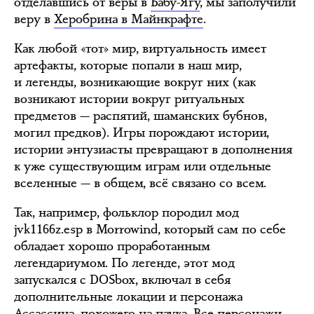
отделавшись от веры в
Бабу-Ягу
, мы заполучили
веру в
Херобрина в Майнкрафте
.
Как любой «тот» мир, виртуальность имеет
артефакты, которые попали в наш мир,
и легенды, возникающие вокруг них (как
возникают истории вокруг ритуальных
предметов — распятий, шаманских бубнов,
могил предков). Игры порождают истории,
истории энтузиасты превращают в дополнения
к уже существующим играм или отдельные
вселенные — в общем, всё связано со всем.
Так, например, фольклор породил мод
jvk1166z.esp в Morrowind, который сам по себе
обладает хорошо проработанным
легендариумом. По легенде, этот мод
запускался с DOSbox, включал в себя
дополнительные локации и персонажа
Ассассина, похожего на паука. Все персонажи