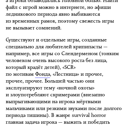
а игроки обзаводились головной болью. Найти
файл с игрой можно в интернете, но афиши
ледникового периода явно выбиваются
из временных рамок, поэтому свежесть игры
не вызывает сомнений.
Существуют и отдельные игры, созданные
специально для любителей крипипасты —
например, все игры со Слендерменом (тонким
человеком очень высокого роста без лица,
который крадёт детей), «SCR»
по мотивам
Фонда
, «Лестница» и прочее,
прочее, прочее. Большей частью они
эксплуатируют тему «ночной охоты»
и злоупотребляют скримерами (внезапно
выпрыгивающими на игрока мёртвыми
мальчиками или резкими звуками после долгого
периода тишины). В жанре survival horror
главная задача игрока — выжить и победить