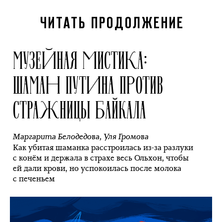
ЧИТАТЬ ПРОДОЛЖЕНИЕ
МУЗЕЙНАЯ МИСТИКА:
ШАМАН ПУТИНА ПРОТИВ
СТРАЖНИЦЫ БАЙКАЛА
Маргарита Белодедова
,
Уля Громова
Как убитая шаманка расстроилась из-за разлуки
с конём и держала в страхе весь Ольхон, чтобы
ей дали крови, но успокоилась после молока
с печеньем