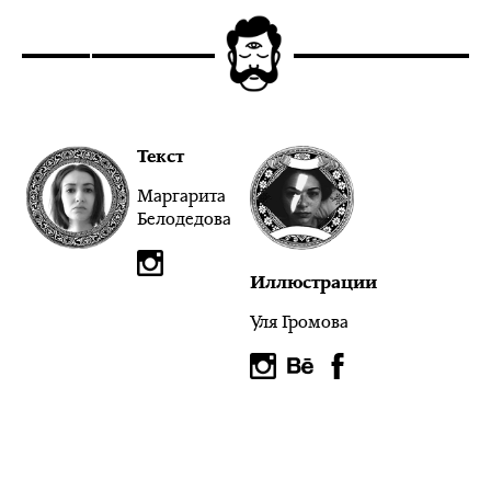
Текст
Маргарита
Белодедова
Иллюстрации
Уля Громова