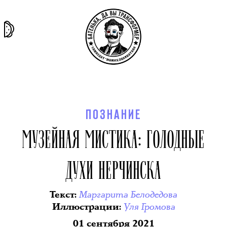
та самая
тёмная
внутри
архив
история
материя
секты
ПОЗНАНИЕ
МУЗЕЙНАЯ МИСТИКА: ГОЛОДНЫЕ
ДУХИ НЕРЧИНСКА
Маргарита Белодедова
Текст
:
Уля Громова
Иллюстрации
:
01 сентября 2021