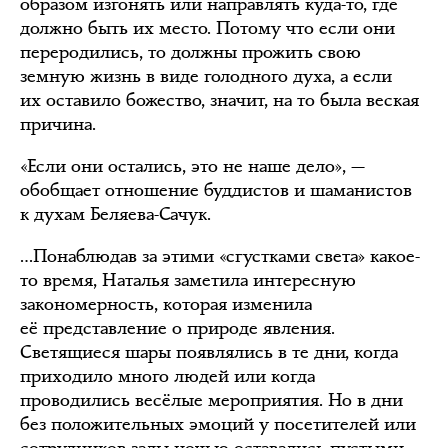
образом изгонять или направлять куда-то, где
должно быть их место. Потому что если они
переродились, то должны прожить свою
земную жизнь в виде голодного духа, а если
их оставило божество, значит, на то была веская
причина.
«Если они остались, это не наше дело», —
обобщает отношение буддистов и шаманистов
к духам Беляева-Сачук.
…Понаблюдав за этими «сгустками света» какое-
то время, Наталья заметила интересную
закономерность, которая изменила
её представление о природе явления.
Светящиеся шары появлялись в те дни, когда
приходило много людей или когда
проводились весёлые мероприятия. Но в дни
без положительных эмоций у посетителей или
сотрудников залы ночью оставались пустыми.