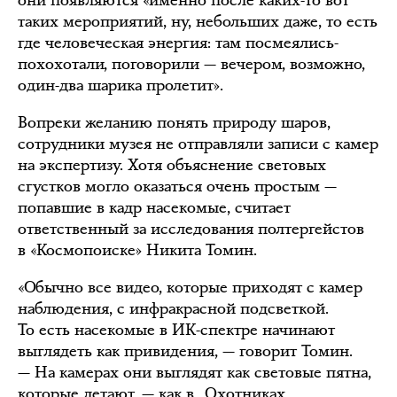
они появляются «именно после каких-то вот
таких мероприятий, ну, небольших даже, то есть
где человеческая энергия: там посмеялись-
похохотали, поговорили — вечером, возможно,
один-два шарика пролетит».
Вопреки желанию понять природу шаров,
сотрудники музея не отправляли записи с камер
на экспертизу. Хотя объяснение световых
сгустков могло оказаться очень простым —
попавшие в кадр насекомые, считает
ответственный за исследования полтергейстов
в «Космопоиске» Никита Томин.
«Обычно все видео, которые приходят с камер
наблюдения, с инфракрасной подсветкой.
То есть насекомые в ИК-спектре начинают
выглядеть как привидения, — говорит Томин.
— На камерах они выглядят как световые пятна,
которые летают, — как в „Охотниках