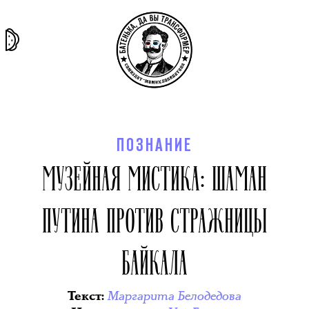
та самая
тёмная
внутри
архив
история
материя
секты
ПОЗНАНИЕ
МУЗЕЙНАЯ МИСТИКА: ШАМАН
ПУТИНА ПРОТИВ СТРАЖНИЦЫ
БАЙКАЛА
Маргарита Белодедова
Текст
: