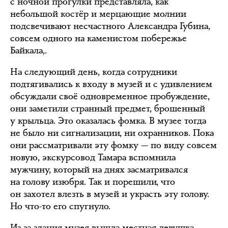
с ночной прогулки представляла, как
небольшой костёр и мерцающие молнии
подсвечивают несчастного Александра Губина,
совсем одного на каменистом побережье
Байкала,.
На следующий день, когда сотрудники
подтягивались к входу в музей и с удивлением
обсуждали своё одновременное пробуждение,
они заметили странный предмет, брошенный
у крыльца. Это оказалась фомка. В музее тогда
не было ни сигнализации, ни охранников. Пока
они рассматривали эту фомку — по виду совсем
новую, экскурсовод Тамара вспомнила
мужчину, который на днях засматривался
на голову изюбря. Так и порешили, что
он захотел влезть в музей и украсть эту голову.
Но что-то его спугнуло.
Из-за здания музея вышла местная девушка