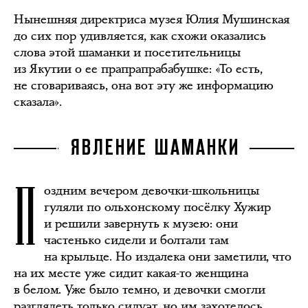
Нынешняя директриса музея Юлия Мушинская
до сих пор удивляется, как схожи оказались
слова этой шаманки и посетительницы
из Якутии о ее прапрапрабабушке: «То есть,
не сговариваясь, она вот эту же информацию
сказала».
ЯВЛЕНИЕ ШАМАНКИ
П
оздним вечером девочки-школьницы
гуляли по ольхонскому посёлку Хужир
и решили завернуть к музею: они
частенько сидели и болтали там
на крыльце. Но издалека они заметили, что
на их месте уже сидит какая-то женщина
в белом. Уже было темно, и девочки смогли
разглядеть только силуэт, но им захотелось