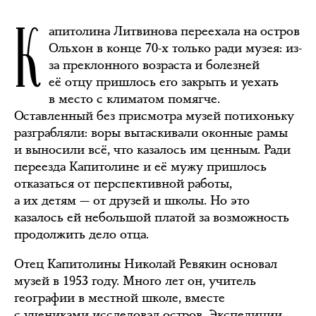
К
апитолина Литвинова переехала на остров
Ольхон в конце 70-х только ради музея: из-
за преклонного возраста и болезней
её отцу пришлось его закрыть и уехать
в место с климатом помягче.
Оставленный без присмотра музей потихоньку
разграбляли: воры вытаскивали оконные рамы
и выносили всё, что казалось им ценным. Ради
переезда Капитолине и её мужу пришлось
отказаться от перспективной работы,
а их детям — от друзей и школы. Но это
казалось ей небольшой платой за возможность
продолжить дело отца.
Отец Капитолины Николай Ревякин основал
музей в 1953 году. Много лет он, учитель
географии в местной школе, вместе
с учениками исследовал остров. Экспедиции