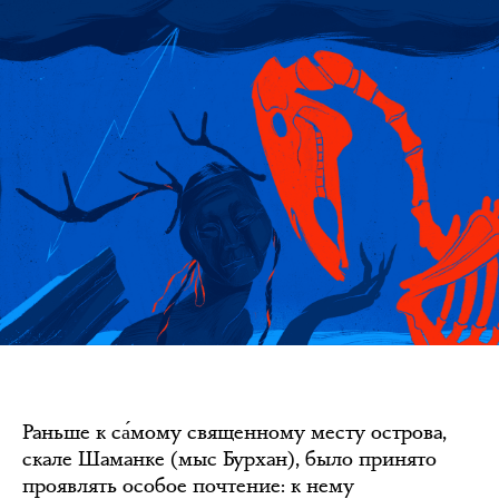
Раньше к са́мому священному месту острова,
скале Шаманке (мыс Бурхан), было принято
проявлять особое почтение: к нему