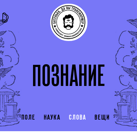
та самая
тёмная
внутри
архив
история
материя
секты
ПОЗНАНИЕ
ПОЛЕ
НАУКА
СЛОВА
ВЕЩИ