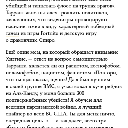
убийцей и танцевать флосс на трупах врагов».
Таррант явно пытался троллить политиков,
заявляющих, что видеоигры провоцируют
насилие, имея в виду характерный
победный
танец
из игры Fortnite и детскую игру
о дракончике Спиро.
Ещё один мем, на который обращает внимание
Хиггинс, — ответ на вопрос самоинтервью
Тарранта, является ли он расистом, ксенофобом,
исламофобом, нацистом, фашистом. «Повтори,
что ты щас сказал, щенок! Да я был лучшим
в своей группе ВМС, я участвовал в куче рейдов
на Аль-Каиду, у меня больше 300
подтверждённых убийств! Я обучен для
ведения партизанской войны, я лучший
снайпер во всех ВС США. Ты для меня ничто,
очередная цель…» — и так далее, всего три
абзаца отборной ругани, которая в интернете