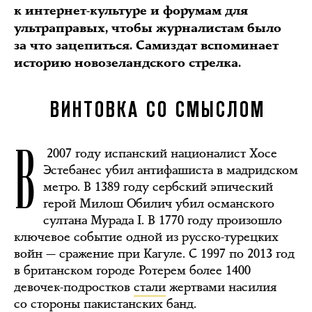
к интернет-культуре и форумам для
ультраправых, чтобы журналистам было
за что зацепиться. Самиздат вспоминает
историю новозеландского стрелка.
ВИНТОВКА СО СМЫСЛОМ
В
2007 году испанский националист Хосе
Эстебанес убил антифашиста в мадридском
метро. В 1389 году сербский эпический
герой Милош Обилич убил османского
султана Мурада I. В 1770 году произошло
ключевое событие одной из русско-турецких
войн — сражение при Кагуле. С 1997 по 2013 год
в британском городе Ротерем более 1400
девочек-подростков
стали
жертвами насилия
со стороны пакистанских банд.