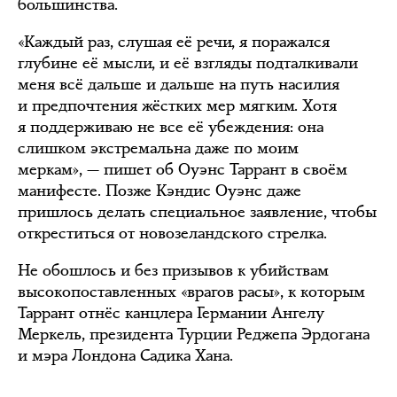
большинства.
«Каждый раз, слушая её речи, я поражался
глубине её мысли, и её взгляды подталкивали
меня всё дальше и дальше на путь насилия
и предпочтения жёстких мер мягким. Хотя
я поддерживаю не все её убеждения: она
слишком экстремальна даже по моим
меркам», — пишет об Оуэнс Таррант в своём
манифесте. Позже Кэндис Оуэнс даже
пришлось делать специальное заявление, чтобы
откреститься от новозеландского стрелка.
Не обошлось и без призывов к убийствам
высокопоставленных «врагов расы», к которым
Таррант отнёс канцлера Германии Ангелу
Меркель, президента Турции Реджепа Эрдогана
и мэра Лондона Садика Хана.