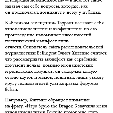
декларация независимости» — в нём тот также
задавал сам себе вопросы, которые, как
он предполагал, возникнут к нему у публики.
В «Великом замещении» Таррант называет себя
этнонационалистом и экофашистом, но его
произведение напоминает классический
политический манифест лишь
отчасти. Основатель сайта расследовательской
журналистики Bellingcat Элиот Хиггинс считает,
что рассматривать манифест как серьёзный
документ нельзя: помимо неонацистских
и расистских лозунгов, он содержит целую
серию шуток и мемов, понятных лишь узкому
кругу пользователей ультраправых форумов
8chan.
Например, Хиггинс обращает внимание
на фразу: «Игра Spyro the Dragon 3 научила меня
этнонационализму. Fortnite помог мне стать