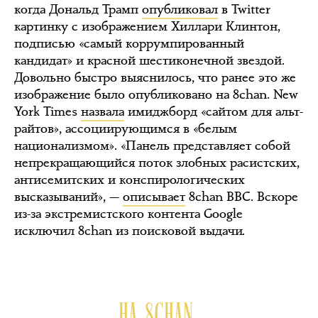
когда Дональд Трамп
опубликовал
в Twitter
картинку с изображением Хиллари Клинтон,
подписью «самый коррумпированный
кандидат» и красной шестиконечной звездой.
Довольно быстро выяснилось, что ранее это же
изображение было опубликовано на 8chan. New
York Times
назвала
имиджборд «сайтом для альт-
райтов», ассоциирующимся в «белым
национализмом». «Панель представляет собой
непрекращающийся поток злобных расистских,
антисемитских и конспирологических
высказываний», —
описывает
8chan ВВС. Вскоре
из-за экстремистского контента Google
исключил 8chan из поисковой выдачи.
НА 8CHAN