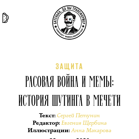
та самая
тёмная
внутри
архив
история
материя
секты
ЗАЩИТА
РАСОВАЯ ВОЙНА И МЕМЫ:
ИСТОРИЯ ШУТИНГА В МЕЧЕТИ
Сергей Петунин
Текст
:
Евгения Щербина
Редактор
:
Анна Макарова
Иллюстрации
: