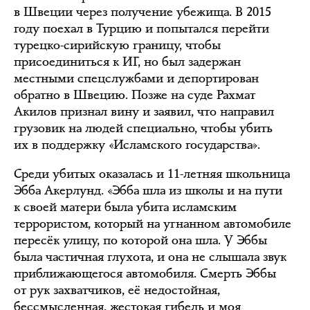
в Швеции через получение убежища. В 2015
году поехал в Турцию и попытался перейти
турецко-сирийскую границу, чтобы
присоединиться к ИГ, но был задержан
местными спецслужбами и депортирован
обратно в Швецию. Позже на суде Рахмат
Акилов признал вину и заявил, что направил
грузовик на людей специально, чтобы убить
их в поддержку «Исламского государства».
Среди убитых оказалась и 11-летняя школьница
Эбба Акерлунд. «Эбба шла из школы и на пути
к своей матери была убита исламским
террористом, который на угнанном автомобиле
пересёк улицу, по которой она шла. У Эббы
была частичная глухота, и она не слышала звук
приближающегося автомобиля. Смерть Эббы
от рук захватчиков, её недостойная,
бессмысленная, жестокая гибель и моя