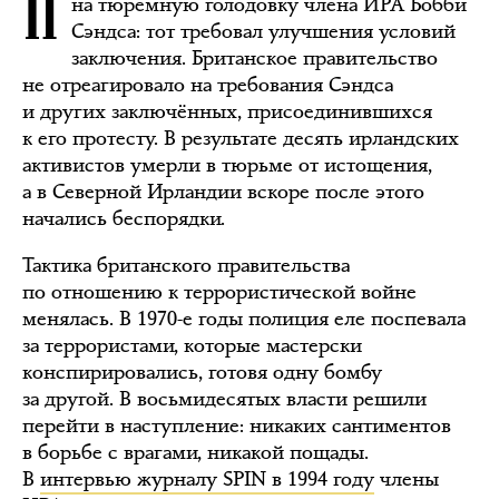
на тюремную голодовку члена ИРА Бобби
Сэндса: тот требовал улучшения условий
заключения. Британское правительство
не отреагировало на требования Сэндса
и других заключённых, присоединившихся
к его протесту. В результате десять ирландских
активистов умерли в тюрьме от истощения,
а в Северной Ирландии вскоре после этого
начались беспорядки.
Тактика британского правительства
по отношению к террористической войне
менялась. В 1970-е годы полиция еле поспевала
за террористами, которые мастерски
конспирировались, готовя одну бомбу
за другой. В восьмидесятых власти решили
перейти в наступление: никаких сантиментов
в борьбе с врагами, никакой пощады.
В
интервью журналу SPIN в 1994 году
члены