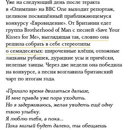
Уже на следующий день после теракта
в «Олимпии» на BBC One выходит репортаж,
целиком посвящённый приближающемуся
конкурсу «Евровидение». От Британии едет
группа Brotherhood of Man с песней «Save Your
Kisses for Me»,
выглядящая так, словно она
решила собрать в себе стереотипы
о семидесятых
: широченные клёши, отложные
лацканы рубашек, дурацкие усы и причёски,
нелепые танцы. Через две недели она победила
на конкурсе, а песня возглавила британский
чарт по итогам года.
«Пришло время двигаться дальше,
И мне правда уже пора уходить.
Но я задерживаюсь, желая увидеть ещё одну
твою улыбку.
Я люблю тебя, а пока…
Пока милый будет далеко, ты обещаешь