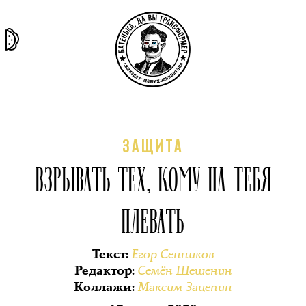
та самая
тёмная
внутри
архив
история
материя
секты
ЗАЩИТА
ВЗРЫВАТЬ ТЕХ, КОМУ НА ТЕБЯ
ПЛЕВАТЬ
Егор Сенников
Текст
:
Семён Шешенин
Редактор
:
Максим Зацепин
Коллажи
: