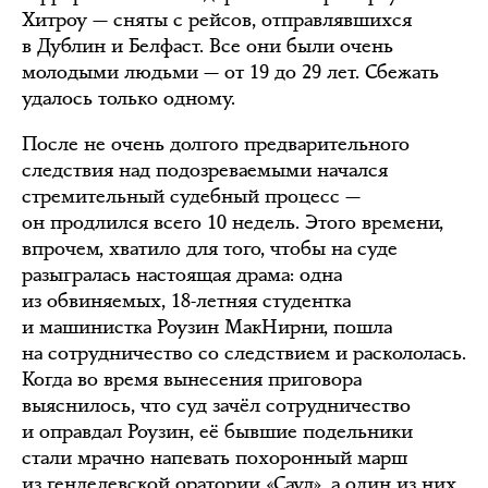
Хитроу — сняты с рейсов, отправлявшихся
в Дублин и Белфаст. Все они были очень
молодыми людьми — от 19 до 29 лет. Сбежать
удалось только одному.
После не очень долгого предварительного
следствия над подозреваемыми начался
стремительный судебный процесс —
он продлился всего 10 недель. Этого времени,
впрочем, хватило для того, чтобы на суде
разыгралась настоящая драма: одна
из обвиняемых, 18-летняя студентка
и машинистка Роузин МакНирни, пошла
на сотрудничество со следствием и раскололась.
Когда во время вынесения приговора
выяснилось, что суд зачёл сотрудничество
и оправдал Роузин, её бывшие подельники
стали мрачно напевать похоронный марш
из генделевской оратории «Саул», а один из них