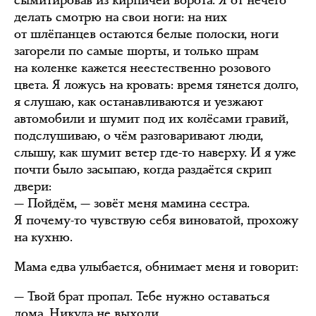
сымитировав из кирпичей ворота. Я от нечего
делать смотрю на свои ноги: на них
от шлёпанцев остаются белые полоски, ноги
загорели по самые шорты, и только шрам
на коленке кажется неестественно розового
цвета. Я ложусь на кровать: время тянется долго,
я слушаю, как останавливаются и уезжают
автомобили и шумит под их колёсами гравий,
подслушиваю, о чём разговаривают люди,
слышу, как шумит ветер где-то наверху. И я уже
почти было засыпаю, когда раздаётся скрип
двери:
— Пойдём, — зовёт меня мамина сестра.
Я почему-то чувствую себя виноватой, прохожу
на кухню.
Мама едва улыбается, обнимает меня и говорит:
— Твой брат пропал. Тебе нужно оставаться
дома. Никуда не выходи.