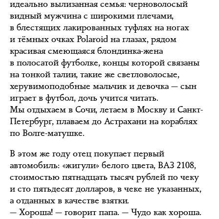
идеально вылизанная семья: черноволосый
видный мужчина с широкими плечами,
в блестящих лакированных туфлях на ногах
и тёмных очках Polaroid на глазах, рядом
красивая смеющаяся блондинка-жена
в полосатой футболке, концы которой связаны
на тонкой талии, такие же светловолосые,
херувимоподобные мальчик и девочка — сын
играет в футбол, дочь учится читать.
Мы отдыхаем в Сочи, летаем в Москву и Санкт-
Петербург, плаваем до Астрахани на кораблях
по Волге-матушке.
В этом же году отец покупает первый
автомобиль: «жигули» белого цвета, ВАЗ 2108,
стоимостью пятнадцать тысяч рублей по чеку
и сто пятьдесят долларов, в чеке не указанных,
а отданных в качестве взятки.
— Хороша! — говорит папа. — Чудо как хороша.