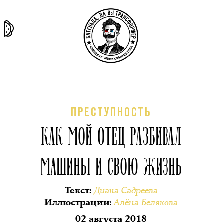
та самая
тёмная
внутри
архив
история
материя
секты
ПРЕСТУПНОСТЬ
КАК МОЙ ОТЕЦ РАЗБИВАЛ
МАШИНЫ И СВОЮ ЖИЗНЬ
Диана Садреева
Текст
:
Алёна Белякова
Иллюстрации
:
02 августа 2018