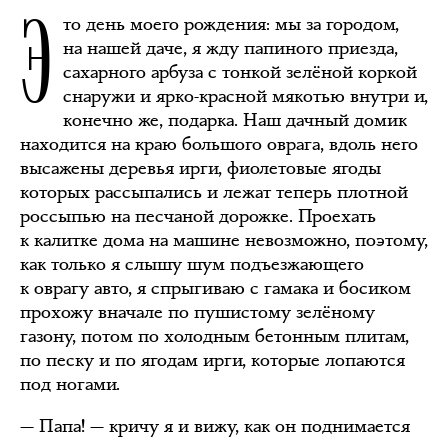
Э
то день моего рождения: мы за городом,
на нашей даче, я жду папиного приезда,
сахарного арбуза с тонкой зелёной коркой
снаружи и ярко-красной мякотью внутри и,
конечно же, подарка. Наш дачный домик
находится на краю большого оврага, вдоль него
высажены деревья ирги, фиолетовые ягоды
которых рассыпались и лежат теперь плотной
россыпью на песчаной дорожке. Проехать
к калитке дома на машине невозможно, поэтому,
как только я слышу шум подъезжающего
к оврагу авто, я спрыгиваю с гамака и босиком
прохожу вначале по пушистому зелёному
газону, потом по холодным бетонным плитам,
по песку и по ягодам ирги, которые лопаются
под ногами.
— Папа! — кричу я и вижу, как он поднимается