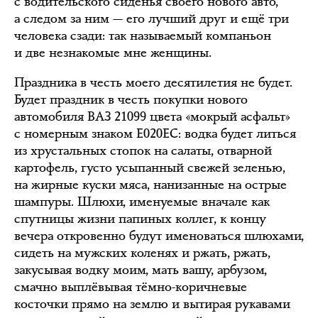
с водительского сиденья своего нового авто,
а следом за ним — его лучший друг и ещё три
человека сзади: так называемый компаньон
и две незнакомые мне женщины.
Праздника в честь моего десятилетия не будет.
Будет праздник в честь покупки нового
автомобиля ВАЗ 21099 цвета «мокрый асфальт»
с номерным знаком Е020ЕС: водка будет литься
из хрустальных стопок на салаты, отварной
картофель, густо усыпанный свежей зеленью,
на жирные куски мяса, нанизанные на острые
шампуры. Шлюхи, именуемые вначале как
спутницы жизни папиных коллег, к концу
вечера откровенно будут именоваться шлюхами,
сидеть на мужских коленях и ржать, ржать,
закусывая водку моим, мать вашу, арбузом,
смачно выплёвывая тёмно-коричневые
косточки прямо на землю и вытирая рукавами