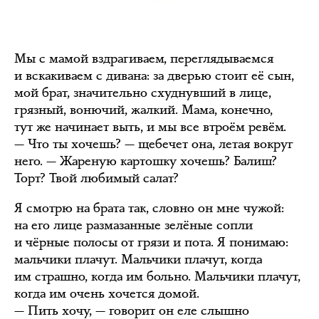
Мы с мамой вздрагиваем, переглядываемся
и вскакиваем с дивана: за дверью стоит её сын,
мой брат, значительно схуднувший в лице,
грязный, вонючий, жалкий. Мама, конечно,
тут же начинает выть, и мы все втроём ревём.
— Что ты хочешь? — щебечет она, летая вокруг
него. — Жареную картошку хочешь? Балиш?
Торт? Твой любимый салат?
Я смотрю на брата так, словно он мне чужой:
на его лице размазанные зелёные сопли
и чёрные полосы от грязи и пота. Я понимаю:
мальчики плачут. Мальчики плачут, когда
им страшно, когда им больно. Мальчики плачут,
когда им очень хочется домой.
— Пить хочу, — говорит он еле слышно