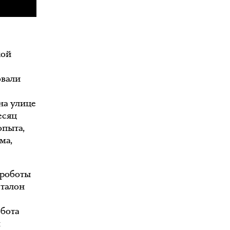
кой
овали
на улице
есяц
опыта,
ма,
 роботы
эталон
.
обота
х