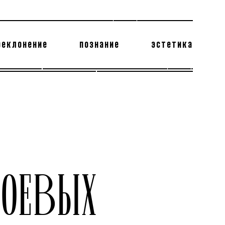
реклонение
познание
эстетика
178 бесполезных фактов
теодор глаголев
БОЕВЫХ