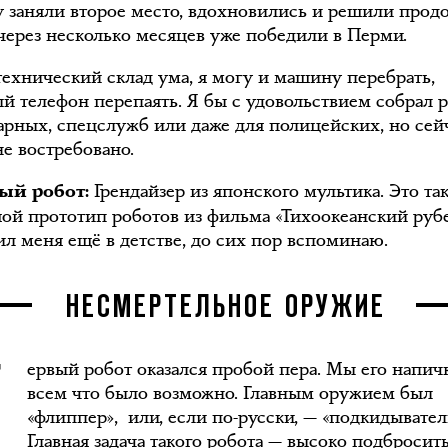
у заняли второе место, вдохновились и решили прод
 через несколько месяцев уже победили в Перми.
технический склад ума, я могу и машину перебрать,
ый телефон перепаять. Я бы с удовольствием собрал 
арных, спецслужб или даже для полицейских, но сей
не востребовано.
Грендайзер из японского мультика. Это та
й робот:
ой прототип роботов из фильма «Тихоокеанский руб
ил меня ещё в детстве, до сих пор вспоминаю.
НЕСМЕРТЕЛЬНОЕ ОРУЖИЕ
ервый робот оказался пробой пера. Мы его напич
всем что было возможно. Главным оружием был
«флиппер», или, если по-русски, — «подкидывател
Главная задача такого робота — высоко подбросит