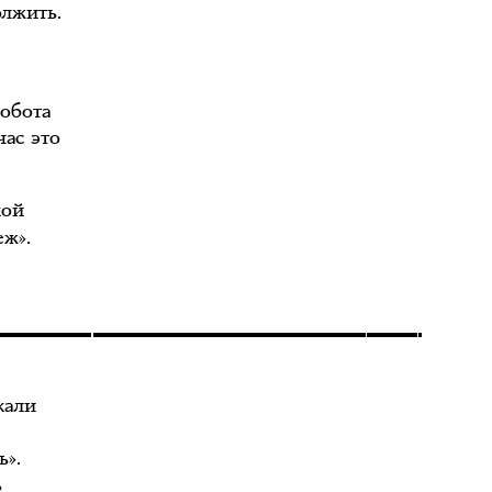
олжить.
робота
час это
кой
еж».
кали
ь».
ь