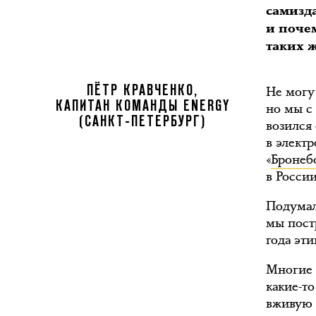
самизд
и поче
таких ж
Не могу 
ПЁТР КРАВЧЕНКО,
КАПИТАН КОМАНДЫ ENERGY
но мы с
(САНКТ-ПЕТЕРБУРГ)
возился
в элект
«
Бронеб
в России
Подумал
мы пост
года эт
Многие 
какие-т
вживую 