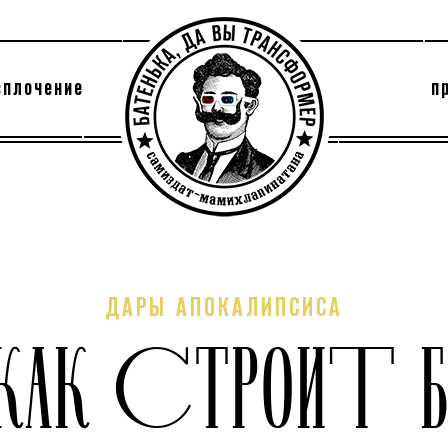
сплочение
п
утри секты
архив
ДАРЫ АПОКАЛИПСИСА
 КАК СТРОИТ 