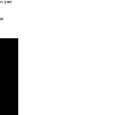
то уже
ан