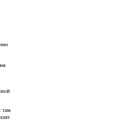
янно
я
ния
иной
с там
идят