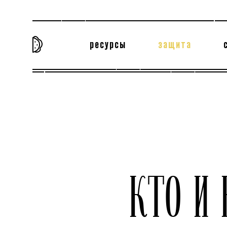
ресурсы
защита
та самая история
тёмная материя
вн
КТО И