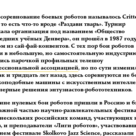
соревнование боевых роботов называлось Critt
 то есть что-то вроде «Раздави тварь». Турнир
ала организация под названием «Общество
едших учёных Денвера», он прошёл в 1987 год
м из сай-фай-конвентов. С тех пор бои роботов
и в небольшую, но самостоятельную индустрию
лись парочкой профильных телешоу
ессиональной ассоциацией
, но по сути измени
ак и тридцать лет назад, здесь соревнуются не 
коподобные машины с искусственным интелле
нерные решения энтузиастов-робототехников.
дине нулевых бои роботов пришли в Россию и 
важной частью научно-развлекательных фестива
нескольких российских команд, участвующих 
, и преподаватели «Лиги роботов», участвовав
внем фестивале
Skolkovo Jazz Science
, рассказали