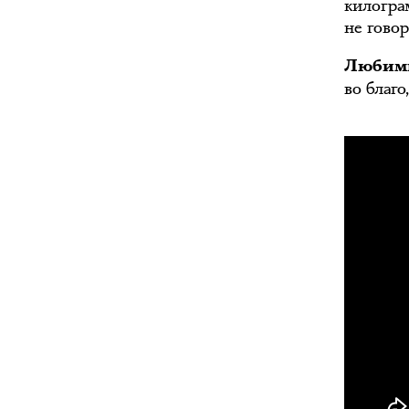
килогра
не говор
Любимы
во благ