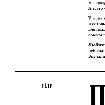
мы сраз
А всего
У меня 
и сотов
для пож
совсем 
Любимы
небольш
Впечатл
ПЁТР