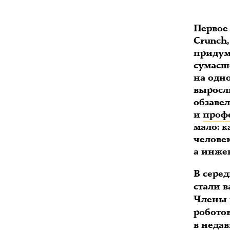
Первое 
Crunch,
придум
сумасш
на одно
выросл
обзаве
и
проф
мало: к
челове
а инже
В сере
стали 
Члены 
роботов
в неда