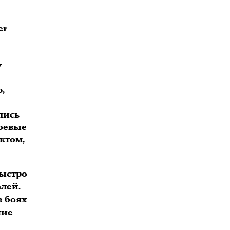
er
у
,
лись
боевые
ктом,
быстро
лей.
в боях
шие