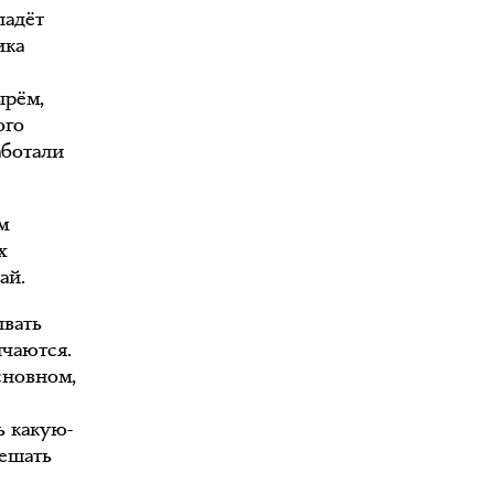
падёт
ика
ырём,
ого
аботали
м
х
ай.
ывать
ичаются.
сновном,
ь какую-
вешать