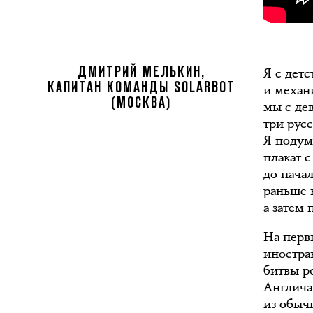
Я с дет
ДМИТРИЙ МЕЛЬКИН,
КАПИТАН КОМАНДЫ SOLARBOT
и механи
(МОСКВА)
мы с де
три рус
Я подум
плакат с
до начал
раньше 
а затем 
На перв
иностра
битвы р
Англичан
из обыч