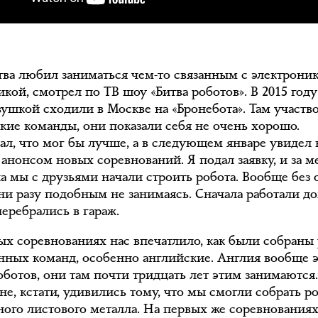
ства любил заниматься чем-то связанным с электрони
кой, смотрел по ТВ шоу «Битва роботов». В 2015 году
вушкой сходили в Москве на «Бронебота». Там участв
ские команды, они показали себя не очень хорошо.
ал, что мог бы лучше, а в следующем январе увидел 
 анонсом новых соревнований. Я подал заявку, и за м
а мы с друзьями начали строить робота. Вообще без 
ни разу подобным не занимаясь. Сначала работали до
перебрались в гараж.
ых соревнованиях нас впечатлило, как были собраны
нных команд, особенно английские. Англия вообще 
оботов, они там почти тридцать лет этим занимаются
е, кстати, удивились тому, что мы смогли собрать р
ного листового металла. На первых же соревнования