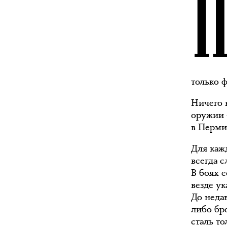
только 
Ничего 
оружии 
в Перми
Для каж
всегда с
В боях 
везде у
До неда
либо бр
сталь т