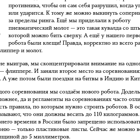
П
противника, чтобы он сам себя разрушил, когда у
или ударится. К тому же можно выкинуть соперн
за пределы ринга. Ещё мы приделали к роботу
пневматический молот — это такая кувалда со шт
которой можно бить сверху. А ещё у нашего перв
робота были клещи! Правда, корректно из всего р
флиппер и молот.
не выиграв, мы сконцентрировали внимание на одно
— флиппере. И заняли второе место на соревнования
. А уже потом были поездки на битвы в Индию и Кит
дого соревнования мы создаём нового робота. Додел
ложнее, да и регламенты на соревнованиях часто отл
есть правила, по которым нужно строить роботов. В о
казывают, что они должны весить до 110 килограммов.
внего времени в России было запрещено использоват
оню — только пластиковые листы. Сейчас же можно 
олщиной до 5 миллиметров.