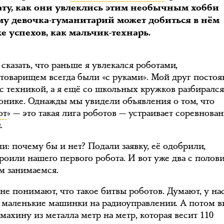
ату, как они увлеклись этим необычным хобби
му девочка-гуманитарий может добиться в нём
е успехов, как мальчик-технарь.
сказать, что раньше я увлекался роботами,
 товарищем всегда были «с руками». Мой друг посто
 с техникой, а я ещё со школьных кружков разбиралс
ронике. Однажды мы увидели объявления о том, что
от
» — это такая лига роботов — устраивает соревнова
.
и: почему бы и нет? Подали заявку, её одобрили,
роили нашего первого робота. И вот уже два с полов
им занимаемся.
не понимают, что такое битвы роботов. Думают, у на
о маленькие машинки на радиоуправлении. А потом в
махину из металла метр на метр, которая весит 110