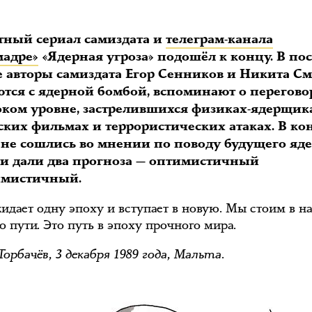
тный сериал самиздата и
телеграм-канала
мадре»
«Ядерная угроза» подошёл к концу. В по
е авторы самиздата Егор Сенников и Никита С
тся с ядерной бомбой, вспоминают о перегово
оком уровне, застрелившихся физиках-ядерщик
ких фильмах и террористических атаках. В ко
 не сошлись во мнении по поводу будущего яд
 и дали два прогноза — оптимистичный
имистичный.
идает одну эпоху и вступает в новую. Мы стоим в н
о пути. Это путь в эпоху прочного мира.
орбачёв, 3 декабря 1989 года, Мальта.