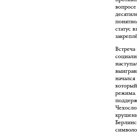
вопросе
десятил
понятно
статус 
закрепл
Встреча
социали
наступа
выиграв
начался
который
режима.
поддерж
Чехосло
крушени
Берлинс
символо