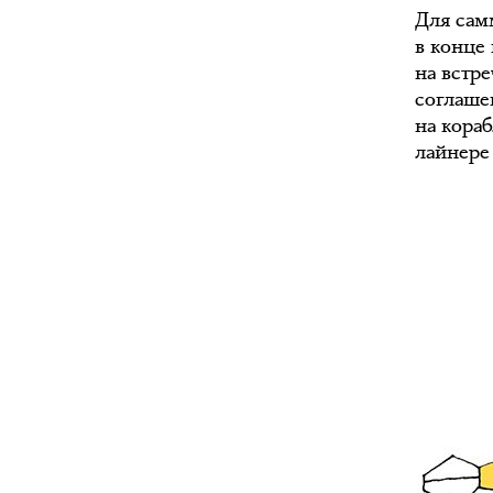
Для сам
в конце
на встр
соглаше
на кора
лайнере