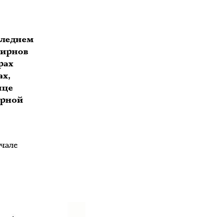
следнем
мирнов
рах
ах,
нце
ерной
ачале