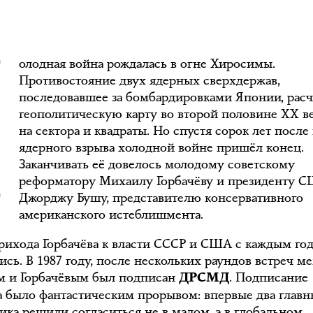
Х
олодная война рождалась в огне Хиросимы.
Противостояние двух ядерных сверхдержав,
последовавшее за бомбардировками Японии, рас
геополитическую карту во второй половине XX в
на сектора и квадраты. Но спустя сорок лет после
ядерного взрыва холодной войне пришёл конец.
Заканчивать её довелось молодому советскому
реформатору Михаилу Горбачёву и президенту 
Джорджу Бушу, представителю консервативного
американского истеблишмента.
рихода Горбачёва к власти СССР и США с каждым го
ись. В 1987 году, после нескольких раундов встреч м
м и Горбачёвым был подписан
. Подписание
ДРСМД
а было фантастическим прорывом: впервые два глав
ика решили согласиться не в малом, а в глобальном