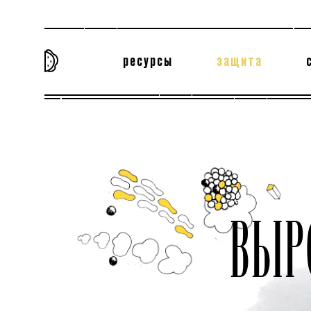
ресурсы
защита
та самая история
тёмная материя
вн
ВЫР