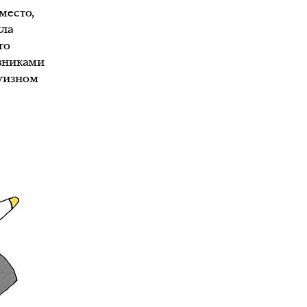
место,
яла
го
юзниками
руизном