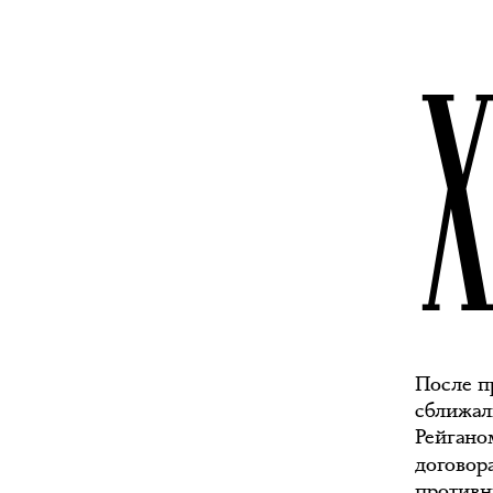
После п
сближал
Рейгано
договор
противн