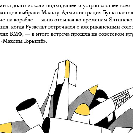
мита долго искали подходящее и устраивающее всех 
 концов выбрали Мальту. Администрация Буша насто
ече на корабле ― явно отсылая ко временам Ялтинско
ния, когда Рузвельт встречался с американскими со
блях ВМФ, ― в итоге встреча прошла на советском к
 «Максим Горький».