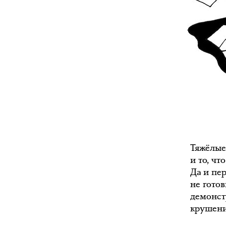
Тяжёлые
и то, чт
Да и пе
не гото
демонст
крушени