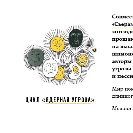
Совмес
«Сьера
эпизод
прощаю
на выс
шпионс
авторы
угрозы
и песс
Мир пок
длинног
ЦИКЛ «
ЯДЕРНАЯ УГРОЗА
»
Михаил Г