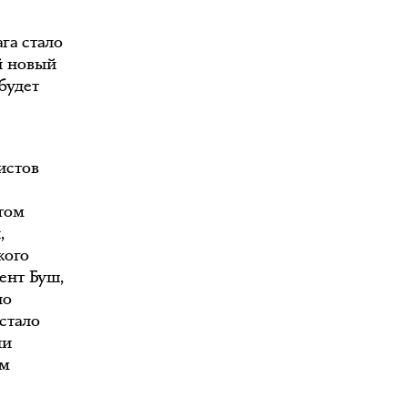
га стало
й новый
будет
истов
том
,
кого
ент Буш,
ло
стало
ли
ым