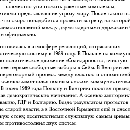
 — совместно уничтожить ракетные комплексы,
етиями представлявшие угрозу миру. После такого ша
, что скоро понадобится провести встречу, на которо
взаимоотношений между двумя ядерными державами 
ён официально.
 готовилась в атмосфере революций, сотрясавших
стическую систему в 1989 году. В Польше на коммун
ло политическое движение «Солидарность», вчистую
шее первые свободные выборы в Сейм. В Венгрии ле
 переговорный процесс между властью и оппозицией
 осенью закончился полным сносом коммунистичес
 В июле 1989 года Польшу и Венгрию посетил презид
ав демократические начинания. А осенью зашторми
вакию, ГДР и Болгарию. Везде результатом протестов 
е старой власти, а в Восточной Германии ещё и снес
кую стену, десятилетиями служившую самым зрим
м противостояния двух систем.