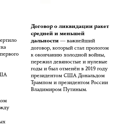
Договор о ликвидации ракет
средней и меньшей
чертило
― важнейший
дальности
ека
договор, который стал прологом
 первого
к окончанию холодной войны,
пережил девяностые и нулевые
годы и был отменён в 2019 году
США
президентом США Дональдом
Трампом и президентом России
Владимиром Путиным.
дом
ежду
ных