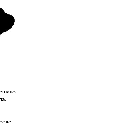
мешало
ла.
осле