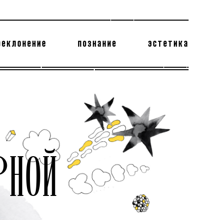
реклонение
познание
эстетика
178 бесполезных фактов
теодор глаголев
РНОЙ