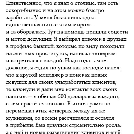
Единственное, что я знал о столице: там есть
эскорт-бизнес и на этом можно быстро
заработать. У меня была лишь одна-
единственная нить с этим миром —
и та оборвалась. Тут на помощь пришли соцсети
и метод дедукции. Я выбирал девочек в друзьях
в профиле бывшей, которые по виду походили
на элитных проституток, написал четверым
и встретился с каждой. Надо отдать мне
должное, я ездил по ушам как господь: напел,
что я крутой менеджер в поисках новых
девушек для своих ультрабогатых клиентов,
те клюнули и дали мне контакты всех своих
папиков — я обещал 500 долларов за каждого,
с кем срастётся контакт. В итоге грамотно
перемешал этих четверых между их же
мужиками, со всеми рассчитался и остался
в прибыли. База девушек стремительно росла,
а с ней и новые разветвления клиентов и ещё