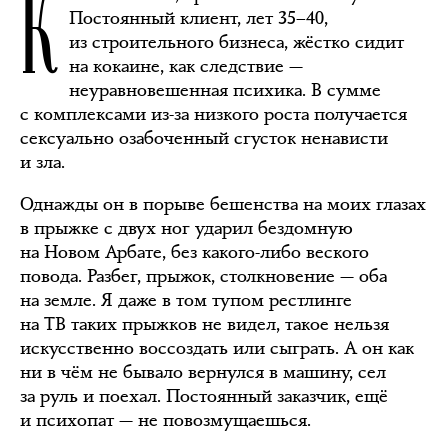
К
Постоянный клиент, лет 35–40,
из строительного бизнеса, жёстко сидит
на кокаине, как следствие —
неуравновешенная психика. В сумме
с комплексами из-за низкого роста получается
сексуально озабоченный сгусток ненависти
и зла.
Однажды он в порыве бешенства на моих глазах
в прыжке с двух ног ударил бездомную
на Новом Арбате, без какого-либо веского
повода. Разбег, прыжок, столкновение — оба
на земле. Я даже в том тупом рестлинге
на ТВ таких прыжков не видел, такое нельзя
искусственно воссоздать или сыграть. А он как
ни в чём не бывало вернулся в машину, сел
за руль и поехал. Постоянный заказчик, ещё
и психопат — не повозмущаешься.