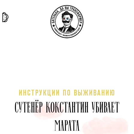
та самая
тёмная
внутри
архив
история
материя
секты
ИНСТРУКЦИИ ПО ВЫЖИВАНИЮ
СУТЕНЁР КОКСТАНТИН УБИВАЕТ
МАРАТА