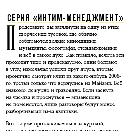
СЕРИЯ «ИНТИМ-МЕНЕДЖМЕНТ»
П
редставьте: вы заглянули на одну из этих
творческих тусовок, где обычно
собираются всякие киношники,
музыканты, фотографы, стендап-комики
и всё в таком духе. Как правило, вечера эти
проходят тихо и предсказуемо: одни болтают
в углу, измельчая успехи друг друга, вторые
иронично смотрят клип из какого-нибудь 2006-
го, третьи только что вернулись из Майами. Всё
знакомо, дежурно и травоядно. Если заснуть
на час-два и проснуться — мизансцена
не поменяется, лишь разговоры будут менее
разборчивыми из-за выпивки.
Вот ты уже проталкиваешься за курткой,
опасаясь ненароком увязнуть в этом ленивом