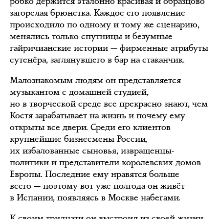
робко держится эталонно красивая и образцово
загорелая брюнетка. Каждое его появление
происходило по одному и тому же сценарию,
менялись только спутницы и безумные
гайричианские истории — фирменные атрибуты
сутенёра, заглянувшего в бар на стаканчик.
Малознакомым людям он представляется
музыкантом с домашней студией,
но в творческой среде все прекрасно знают, чем
Костя зарабатывает на жизнь и почему ему
открыты все двери. Среди его клиентов
крупнейшие бизнесмены России,
их избалованные сыновья, извращенцы-
политики и представители королевских домов
Европы. Последние ему нравятся больше
всего — поэтому вот уже полгода он живёт
в Испании, появляясь в Москве набегами.
К своим тридцати он выстроил из своей жизни