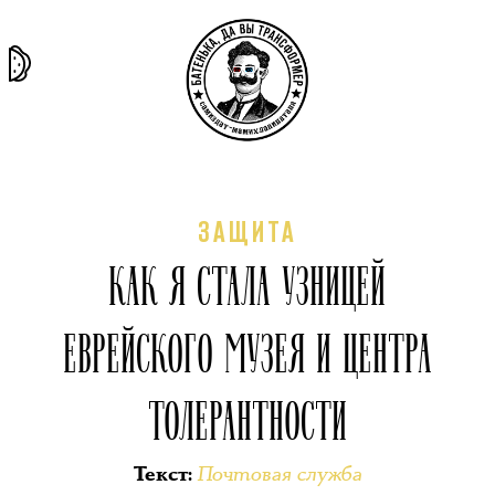
та самая
тёмная
внутри
архив
история
материя
секты
ЗАЩИТА
КАК Я СТАЛА УЗНИЦЕЙ
ЕВРЕЙСКОГО МУЗЕЯ И ЦЕНТРА
ТОЛЕРАНТНОСТИ
Почтовая служба
Текст
: