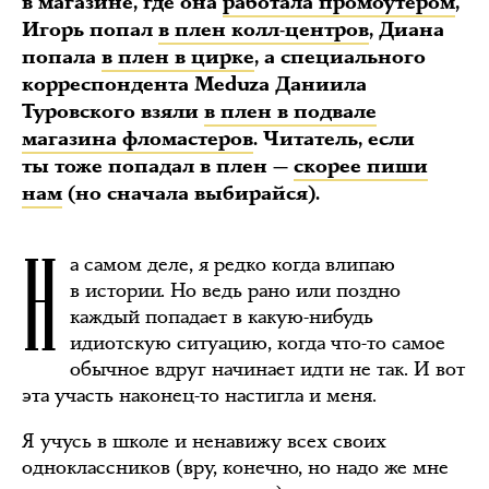
в магазине, где она
работала промоутером
,
Игорь попал
в плен колл-центров
, Диана
попала
в плен в цирке
, а специального
корреспондента Meduza Даниила
Туровского взяли
в плен в подвале
магазина фломастеров
. Читатель, если
ты тоже попадал в плен —
скорее пиши
нам
(но сначала выбирайся).
Н
а самом деле, я редко когда влипаю
в истории. Но ведь рано или поздно
каждый попадает в какую-нибудь
идиотскую ситуацию, когда что-то самое
обычное вдруг начинает идти не так. И вот
эта участь наконец-то настигла и меня.
Я учусь в школе и ненавижу всех своих
одноклассников (вру, конечно, но надо же мне