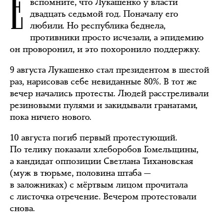
Е
вспомните, что Лукашенко у власти
двадцать седьмой год. Поначалу его
любили. Но республика беднела,
противники просто исчезали, а эпидемию
он проворонил, и это похоронило поддержку.
9 августа Лукашенко стал президентом в шестой
раз, нарисовав себе невиданные 80%. В тот же
вечер начались протесты. Людей расстреливали
резиновыми пулями и закидывали гранатами,
пока ничего нового.
10 августа погиб первый протестующий.
По телику показали хлеборобов Гомельщины,
а кандидат оппозиции Светлана Тихановская
(муж в тюрьме, половина штаба —
в заложниках) с мёртвым лицом прочитала
с листочка отречение. Вечером протестовали
снова.