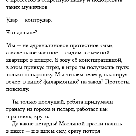
таких мужичков.
Удар — контрудар.
Что дальше?
Мы — не адреналиновое протестное «мы»,
а маленькое частное — сидим в съёмной
квартире в центре. Я зову её конспиративной,
в этом привкус игры, в игре ты получаешь пулю
только понарошку. Мы читаем телегу, планируя
вечер: в кино? филармонию? на завод? Протесты
повсюду.
— Ты только послушай, ребята придумали
гранату из гороха и петард, работает как
шрапнель, круто.
— Да какие петарды! Масляной краски налить
в пакет — и в шлем ему, сразу потеря