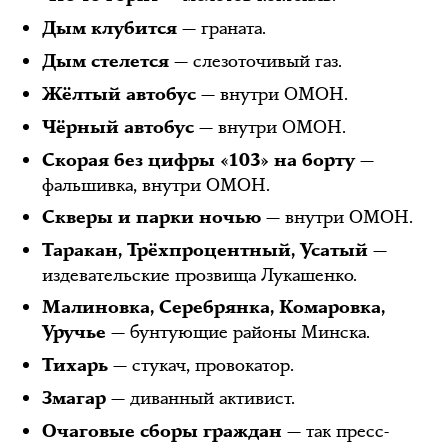
— граната.
Дым клубится
— слезоточивый газ.
Дым стелется
— внутри ОМОН.
Жёлтый автобус
— внутри ОМОН.
Чёрный автобус
—
Скорая без цифры «103» на борту
фальшивка, внутри ОМОН.
— внутри ОМОН.
Скверы и парки ночью
—
Таракан, Трёхпроцентный, Усатый
издевательские прозвища Лукашенко.
Малиновка, Серебрянка, Комаровка,
— бунтующие районы Минска.
Уручье
— стукач, провокатор.
Тихарь
— диванный активист.
Змагар
— так пресс-
Очаговые сборы граждан