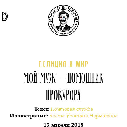
та самая
тёмная
внутри
архив
история
материя
секты
ПОЛИЦИЯ И МИР
МОЙ МУЖ — ПОМОЩНИК
ПРОКУРОРА
Почтовая служба
Текст
:
Злата Улитина-Нарышкина
Иллюстрации
:
13 апреля 2018