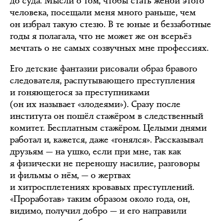
до суда. Мысли о том, чтобы стать женой этого
человека, посещали меня много раньше, чем
он избрал такую стезю. В те юные и беззаботные
годы я полагала, что не может же он всерьёз
мечтать о не самых созвучных мне профессиях.
Его детские фантазии рисовали образ бравого
следователя, распутывающего преступления
и гоняющегося за преступниками
(он их называет «злодеями»). Сразу после
института он пошёл стажёром в следственный
комитет. Бесплатным стажёром. Целыми днями
работал и, кажется, даже «гонялся». Рассказывал
друзьям — на ушко, если при мне, так как
я физически не переношу насилие, разговоры
и фильмы о нём, — о жертвах
и хитросплетениях кровавых преступлений.
«Проработав» таким образом около года, он,
видимо, получил добро — и его направили