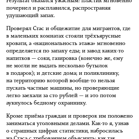
Результат оказался ужасным: пластик мгновенно
почернел и расплавился, распространяя
удушающий запах.
Проверял Стас и общежитие для мигрантов, где
в маленьких комнатах стояли трёхъярусные
кровати, а «национальность этажа» мгновенно
определяется по запаху еды; и завод каких-то
напитков — соки, газировка (конечно же, ему
не могли не выдать несколько бутылок
в подарок); и детские дома; и поликлинику,
на территорию которой вообще-то нельзя
пускать частные машины, но проверяющие
легко заехали за сто рублей — и это потом
аукнулось бедному охраннику.
Кроме приёма граждан и проверок им положено
заниматься уголовными делами. Как-то я, узнав
о страшных цифрах статистики, набросилась
на Стаса с требованием объяснить: как так,