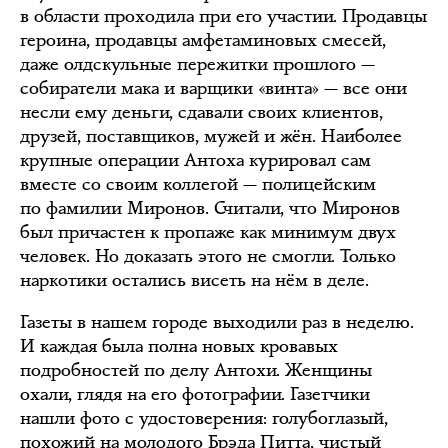
в области проходила при его участии. Продавцы
героина, продавцы амфетаминовых смесей,
даже олдскульные пережитки прошлого —
собиратели мака и варщики «винта» — все они
несли ему деньги, сдавали своих клиентов,
друзей, поставщиков, мужей и жён. Наиболее
крупные операции Антоха курировал сам
вместе со своим коллегой — полицейским
по фамилии Миронов. Считали, что Миронов
был причастен к пропаже как минимум двух
человек. Но доказать этого не смогли. Только
наркотики остались висеть на нём в деле.
Газеты в нашем городе выходили раз в неделю.
И каждая была полна новых кровавых
подробностей по делу Антохи. Женщины
охали, глядя на его фотографии. Газетчики
нашли фото с удостоверения: голубоглазый,
похожий на молодого Брэда Питта, чистый