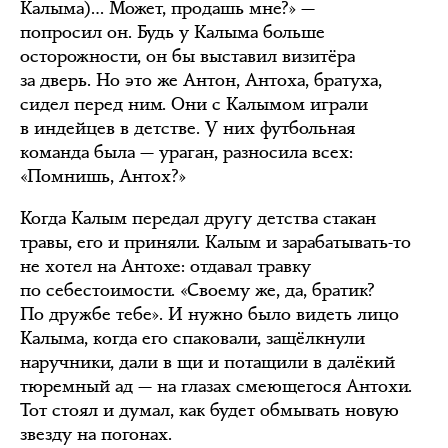
Калыма)… Может, продашь мне?» —
попросил он. Будь у Калыма больше
осторожности, он бы выставил визитёра
за дверь. Но это же Антон, Антоха, братуха,
сидел перед ним. Они с Калымом играли
в индейцев в детстве. У них футбольная
команда была — ураган, разносила всех:
«Помнишь, Антох?»
Когда Калым передал другу детства стакан
травы, его и приняли. Калым и зарабатывать-то
не хотел на Антохе: отдавал травку
по себестоимости. «Своему же, да, братик?
По дружбе тебе». И нужно было видеть лицо
Калыма, когда его спаковали, защёлкнули
наручники, дали в щи и потащили в далёкий
тюремный ад — на глазах смеющегося Антохи.
Тот стоял и думал, как будет обмывать новую
звезду на погонах.