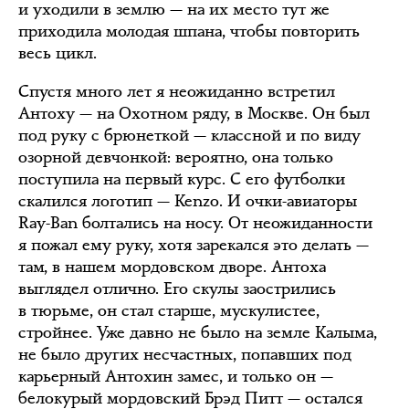
и уходили в землю — на их место тут же
приходила молодая шпана, чтобы повторить
весь цикл.
Спустя много лет я неожиданно встретил
Антоху — на Охотном ряду, в Москве. Он был
под руку с брюнеткой — классной и по виду
озорной девчонкой: вероятно, она только
поступила на первый курс. С его футболки
скалился логотип — Kenzo. И очки-авиаторы
Ray-Ban болтались на носу. От неожиданности
я пожал ему руку, хотя зарекался это делать —
там, в нашем мордовском дворе. Антоха
выглядел отлично. Его скулы заострились
в тюрьме, он стал старше, мускулистее,
стройнее. Уже давно не было на земле Калыма,
не было других несчастных, попавших под
карьерный Антохин замес, и только он —
белокурый мордовский Брэд Питт — остался