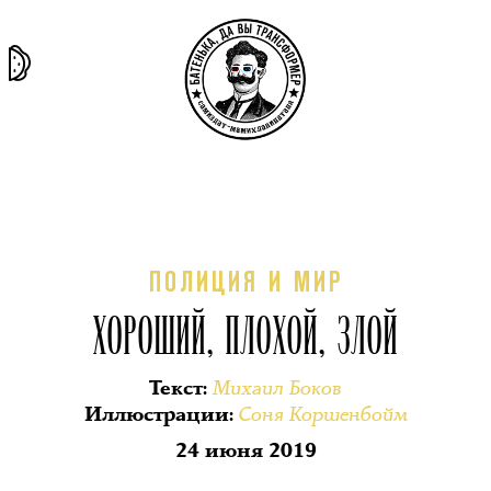
та самая
тёмная
внутри
архив
история
материя
секты
ПОЛИЦИЯ И МИР
ХОРОШИЙ, ПЛОХОЙ, ЗЛОЙ
Михаил Боков
Текст
:
Соня Коршенбойм
Иллюстрации
:
24 июня 2019