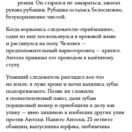
ремня. Он старался не замараться, закатал
рукава рубашки. Рубашка осталась белоснежно,
безукоризненно чистой.
Когда ворвались следователи-«приёмщики»,
один из них поскользнулся в кровавой жиже
и растянулся на полу. Человек —
предположительный наркоторговец — хрипел.
Антоха привязал его проводом к казённому
стулу.
Упавший следователь разглядел кое-что
на земле: в луже крови и мочи валялись зубы
подозреваемого. Позже их сложили
в полиэтиленовый пакет, дали зубам
порядковый номер и приобщили к делу как
улику — явно лишнюю в изобилии других улик
против Антохи. Нашего Антохи, 25-летнего
обаяшки, выпускника юрфака, любимчика