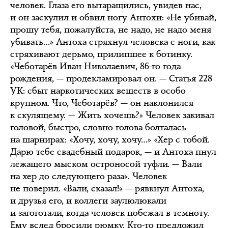
человек. Глаза его вытаращились, увидев нас,
и он заскулил и обвил ногу Антохи: «Не убивай,
прошу тебя, пожалуйста, не надо, не надо меня
убивать…» Антоха стряхнул человека с ноги, как
стряхивают дерьмо, прилипшее к ботинку.
«Чеботарёв Иван Николаевич, 86-го года
рождения, — продекламировал он. — Статья 228
УК: сбыт наркотических веществ в особо
крупном. Что, Чеботарёв? — он наклонился
к скулящему. — Жить хочешь?» Человек закивал
головой, быстро, словно голова болталась
на шарнирах: «Хочу, хочу, хочу…» «Хер с тобой.
Дарю тебе свадебный подарок, — и Антоха пнул
лежащего мыском остроносой туфли. — Вали
на хер до следующего раза». Человек
не поверил. «Вали, сказал!» — рявкнул Антоха,
и друзья его, и коллеги заулюлюкали
и загоготали, когда человек побежал в темноту.
Ему вслед бросили рюмку. Кто-то предложил