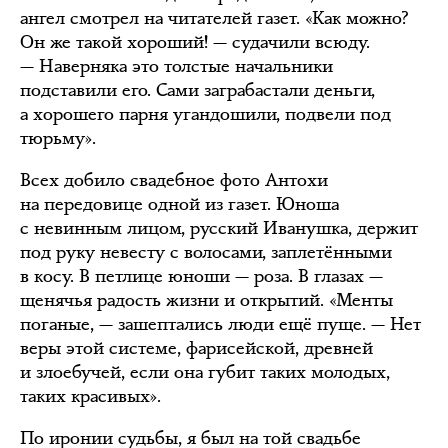
ангел смотрел на читателей газет. «Как можно?
Он же такой хороший! — судачили всюду.
— Наверняка это толстые начальники
подставили его. Сами заграбастали деньги,
а хорошего парня угандошили, подвели под
тюрьму».
Всех добило свадебное фото Антохи
на передовице одной из газет. Юноша
с невинным лицом, русский Иванушка, держит
под руку невесту с волосами, заплетёнными
в косу. В петлице юноши — роза. В глазах —
щенячья радость жизни и открытий. «Менты
поганые, — зашептались люди ещё пуще. — Нет
веры этой системе, фарисейской, древней
и злоебучей, если она губит таких молодых,
таких красивых».
По иронии судьбы, я был на той свадьбе