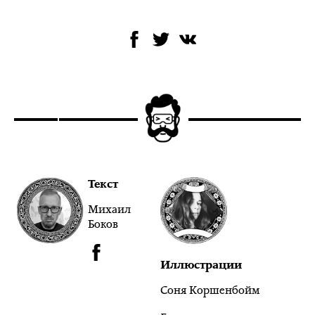
Текст
Михаил
Боков
Иллюстрации
Соня Коршенбойм