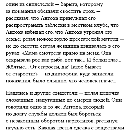
один из свидетелей — барыга, которому
за показания обещали скостить срок, —
рассказал, что Антоха принуждал его
распространять таблетки в местном клубе, что
Антоха избивал его, что Антоха угрожал его
семье: резал ножом горло престарелой матери —
не до смерти, старая женщина извивалась в его
руках. «Мама смотрела прямо на меня. Она
открывала рот как рыба, вот так… И белки глаз…
Жёлтые… От старости, да? Такое бывает
от старости?» — из диктофона, куда записали
показания, было слышно, что человек плачет.
Нашлись и другие свидетели — целая цепочка
сломанных, напуганных до смерти людей. Они
говорили одно и то же. Антоха, который
по долгу службы должен был бороться
с незаконным оборотом наркотиков, растянул
паучью сеть. Каждая третья сделка с веществами