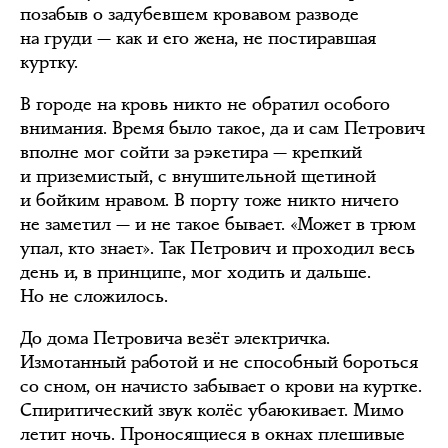
позабыв о задубевшем кровавом разводе
на груди — как и его жена, не постиравшая
куртку.
В городе на кровь никто не обратил особого
внимания. Время было такое, да и сам Петрович
вполне мог сойти за рэкетира — крепкий
и приземистый, с внушительной щетиной
и бойким нравом. В порту тоже никто ничего
не заметил — и не такое бывает. «Может в трюм
упал, кто знает». Так Петрович и проходил весь
день и, в принципе, мог ходить и дальше.
Но не сложилось.
До дома Петровича везёт электричка.
Измотанный работой и не способный бороться
со сном, он начисто забывает о крови на куртке.
Спиритический звук колёс убаюкивает. Мимо
летит ночь. Проносящиеся в окнах плешивые