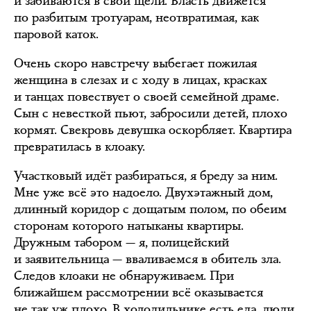
и забиваются в свои щели. Власть движется
по разбитым тротуарам, неотвратимая, как
паровой каток.
Очень скоро навстречу выбегает пожилая
женщина в слезах и с ходу в лицах, красках
и танцах повествует о своей семейной драме.
Сын с невесткой пьют, забросили детей, плохо
кормят. Свекровь девушка оскорбляет. Квартира
превратилась в клоаку.
Участковый идёт разбираться, я бреду за ним.
Мне уже всё это надоело. Двухэтажный дом,
длинный коридор с дощатым полом, по обеим
сторонам которого натыканы квартиры.
Дружным табором — я, полицейский
и заявительница — вваливаемся в обитель зла.
Следов клоаки не обнаруживаем. При
ближайшем рассмотрении всё оказывается
не так уж плохо. В холодильнике есть еда, люди