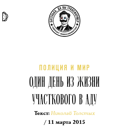
та самая
тёмная
внутри
архив
история
материя
секты
ПОЛИЦИЯ И МИР
ОДИН ДЕНЬ ИЗ ЖИЗНИ
УЧАСТКОВОГО В АДУ
Николай Толстых
Текст
:
/ 11 марта 2015