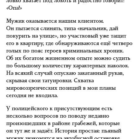
ловко хватает под локоть и радостно говорит:
«Опа!»
Мужик оказывается нашим клиентом.
Он пытается слинять, типа «начальник, дай
покурить на улице», но участковый уже тащит
его в квартиру, где обнаруживаются ещё четверо
голых по пояс героев криминальных хроник.
Об их богатом жизненном опыте можно судить
по большому количеству характерных наколок.
На всякий случай опускаю закатанный рукав,
скрывая свои татуировки. Схватка
мировоззренческих позиций в мои планы
сегодня не входила.
У полицейского к присутствующим есть
несколько вопросов по поводу недавно
произошедших в районе грабежей, которые
он тут же и задаёт. История простая: пьяный
мужик знакомится на автобусной остановке