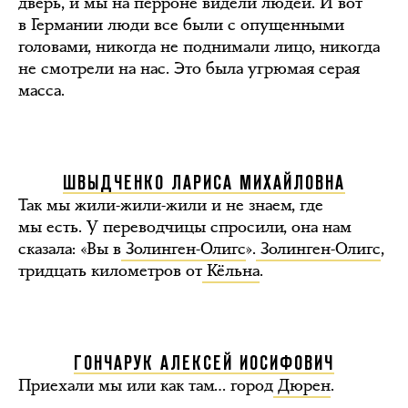
дверь, и мы на перроне видели людей. И вот
в Германии люди все были с опущенными
головами, никогда не поднимали лицо, никогда
не смотрели на нас. Это была угрюмая серая
масса.
ШВЫДЧЕНКО ЛАРИСА МИХАЙЛОВНА
Так мы жили-жили-жили и не знаем, где
мы есть. У переводчицы спросили, она нам
сказала: «Вы в
Золинген-Олигс
».
Золинген-Олигс
,
тридцать километров от
Кёльна
.
ГОНЧАРУК АЛЕКСЕЙ ИОСИФОВИЧ
Приехали мы или как там… город
Дюрен
.