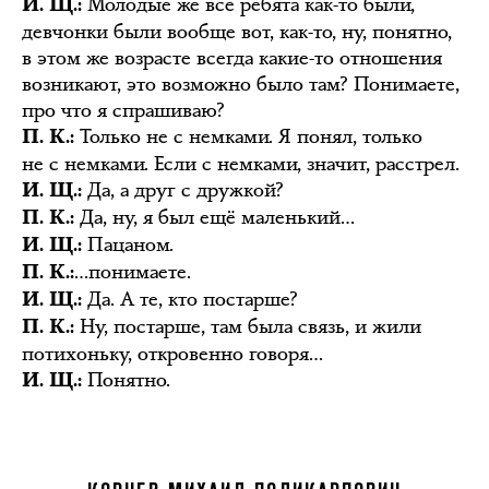
Молодые же все ребята как-то были,
И. Щ.:
девчонки были вообще вот, как-то, ну, понятно,
в этом же возрасте всегда какие-то отношения
возникают, это возможно было там? Понимаете,
про что я спрашиваю?
Только не с немками. Я понял, только
П. К.:
не с немками. Если с немками, значит, расстрел.
Да, а друг с дружкой?
И. Щ.:
Да, ну, я был ещё маленький…
П. К.:
Пацаном.
И. Щ.:
…понимаете.
П. К.:
Да. А те, кто постарше?
И. Щ.:
Ну, постарше, там была связь, и жили
П. К.:
потихоньку, откровенно говоря…
Понятно.
И. Щ.: