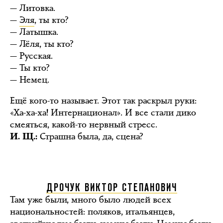
— Литовка.
—
Эля
, ты кто?
— Латышка.
— Лёля, ты кто?
— Русская.
— Ты кто?
— Немец.
Ещё кого-то называет. Этот так раскрыл руки:
«Ха-ха-ха! Интернационал». И все стали дико
смеяться, какой-то нервный стресс.
Страшна была, да, сцена?
И. Щ.:
ДРОЧУК ВИКТОР СТЕПАНОВИЧ
Там уже были, много было людей всех
национальностей: поляков, итальянцев,