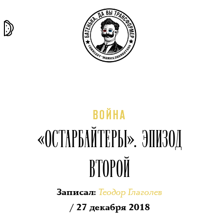
та самая
тёмная
внутри
архив
история
материя
секты
ВОЙНА
«ОСТАРБАЙТЕРЫ». ЭПИЗОД
ВТОРОЙ
Теодор Глаголев
Записал
:
/ 27 декабря 2018