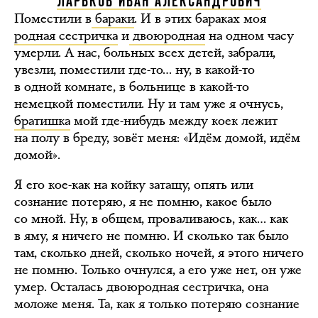
ЛАРЬКОВ ИВАН АЛЕКСАНДРОВИЧ
Поместили в
бараки
. И в этих бараках моя
родная сестричка
и
двоюродная
на одном часу
умерли. А нас, больных всех детей, забрали,
увезли, поместили где-то… ну, в какой-то
в одной комнате, в больнице в какой-то
немецкой поместили. Ну и там уже я очнусь,
братишка
мой где-нибудь между коек лежит
на полу в бреду, зовёт меня: «Идём домой, идём
домой».
Я его кое-как на койку затащу, опять или
сознание потеряю, я не помню, какое было
со мной. Ну, в общем, проваливаюсь, как… как
в яму, я ничего не помню. И сколько так было
там, сколько дней, сколько ночей, я этого ничего
не помню. Только очнулся, а его уже нет, он уже
умер. Осталась двоюродная сестричка, она
моложе меня. Та, как я только потеряю сознание