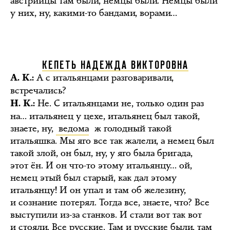
австрийцы там были, немцы были. Немцы были
у них, ну, какими-то бандами, ворами…
КЕПЕТЬ НАДЕЖДА ВИКТОРОВНА
А с итальянцами разговаривали,
А. К.:
встречались?
Не. С итальянцами не, только один раз
Н. К.:
на… итальянец у цехе, итальянец был такой,
знаете, ну,
ведома
ж голодный такой
итальяшка. Мы яго все так жалели, а немец был
такой злой, он был, ну, у яго была бригада,
этот ён. И он что-то этому итальянцу… ой,
немец этый был старый, как дал этому
итальянцу! И он упал и там об железину,
и сознание потерял. Тогда все, знаете, что? Все
выступили из-за станков. И стали вот так вот
и стояли. Все русские. Там и русские были, там