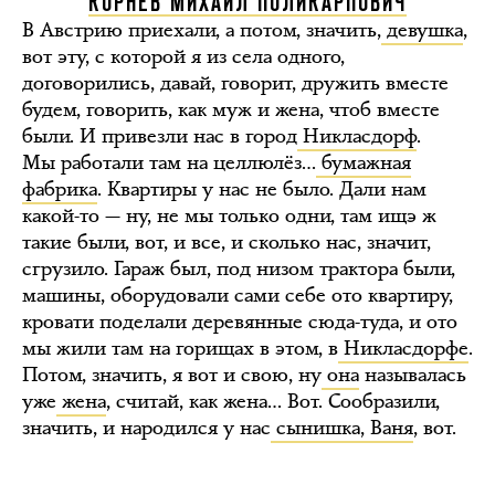
КОРНЕВ МИХАИЛ ПОЛИКАРПОВИЧ
В Австрию приехали, а потом, значить,
девушка
,
вот эту, с которой я из села одного,
договорились, давай, говорит, дружить вместе
будем, говорить, как муж и жена, чтоб вместе
были. И привезли нас в город
Никласдорф
.
Мы работали там на целлюлёз…
бумажная
фабрика
. Квартиры у нас не было. Дали нам
какой-то — ну, не мы только одни, там ищэ ж
такие были, вот, и все, и сколько нас, значит,
сгрузило. Гараж был, под низом трактора были,
машины, оборудовали сами себе ото квартиру,
кровати поделали деревянные сюда-туда, и ото
мы жили там на горищах в этом, в
Никласдорфе
.
Потом, значить, я вот и свою, ну
она
называлась
уже
жена
, считай, как жена… Вот. Сообразили,
значить, и народился у нас
сынишка, Ваня
, вот.