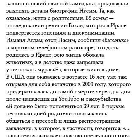
вашингтонский связной самиздата, продолжали
выяснять детали биографии Насим. Та, как
оказалось, жила с родителями. Её семья —
последователи религии Бахаи, которая в Иране
подвергается гонениям и дискриминации.
Измаил Агдам, отец Насим, сообщил «Батеньке»
в коротком телефонном разговоре, что дочь
родилась в Иране, всю жизнь обожала
животных, а в детстве даже запрещала
уничтожать муравьёв, которые жили в доме.
В США она оказалась в возрасте 16 лет, уже там
открыла для себя веганство в 2009 году, которого
придерживалась до самой смерти: через два дня
после нападения на YouTube и самоубийства
ей должно было исполниться 39 лет. В первые
несколько дней родители отказывались
общаться с прессой и лишь распространили
заявление, в котором, в частности, говорится: «…
наша семья выражает чувство предельного горя