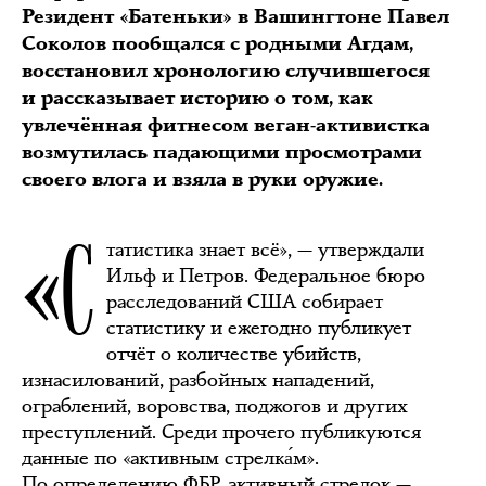
Резидент «Батеньки» в Вашингтоне Павел
Соколов пообщался с родными Агдам,
восстановил хронологию случившегося
и рассказывает историю о том, как
увлечённая фитнесом веган-активистка
возмутилась падающими просмотрами
своего влога и взяла в руки оружие.
«С
татистика знает всё», — утверждали
Ильф и Петров. Федеральное бюро
расследований США собирает
статистику и ежегодно публикует
отчёт о количестве убийств,
изнасилований, разбойных нападений,
ограблений, воровства, поджогов и других
преступлений. Среди прочего публикуются
данные по «активным стрелка́м».
По определению ФБР, активный стрелок —