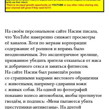
На своём персональном сайте Насим писала,
что YouTube намеренно снижает просмотры
её каналов. Хотя по меркам корпорации
содержание её роликов и впрямь было
неоднозначным. Это эксцентричное зрелище,
призванное убедить зрителя отказаться от мяса
и добрачного секса и заняться фитнесом.
На сайте Насим был размещён ролик
со страшными кадрами жестокого обращения
с животными, например сдирания кожи
с живых собак. На одной из фотографий
показано колесо автомобиля, якобы проткнутое
гвоздём, и подпись: «Меня пытаются убить
преступники-антивеганы». На другой