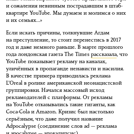
и сожаления невинным пострадавшим в штаб-
квартире YouTube. Мы думаем и молимся о них
и их семьях…»
Если искать причины, толкнувшие Агдам
на преступление, то стоит перенестись в 2017
год и даже немного раньше. В марте прошлого
года лондонская газета The Times
рассказала
, что
YouTube показывает рекламу на каналах,
уличённых в пропаганде ненависти и насилия.
В качестве примера приводилась реклама
L’Oreal в ролике американской неонацистской
группировки. Начался массовый исход
рекламодателей с платформы. От рекламы
на YouTube отказывались такие гиганты, как
Coca-Cola и Amazon. Кризис был настолько
серьёзным, что даже получил название
Adpocalypse (соединение слов ad — реклама
и apocalypse — апокалипсис).